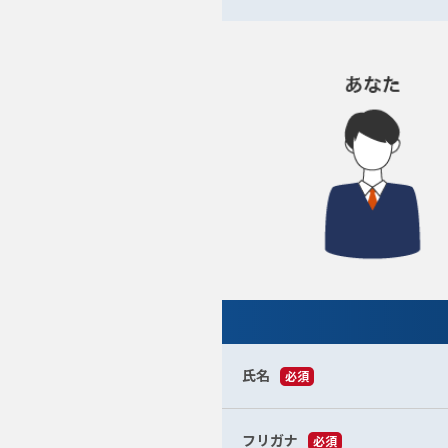
氏名
必須
フリガナ
必須