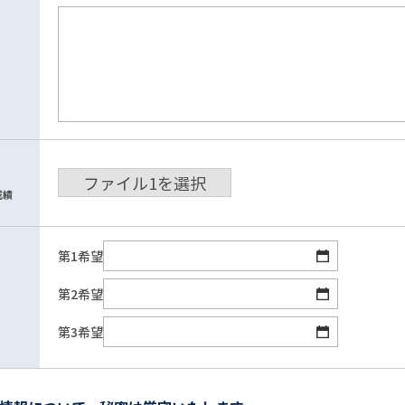
ファイル
1
を選択
成績
第1希望
第2希望
第3希望