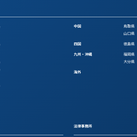
県
中国
鳥取県
山口県
県
四国
徳島県
九州・沖縄
福岡県
県
大分県
県
海外
府
法律事務所