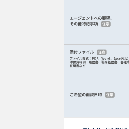
エージェントへの要望、
その他特記事項
任意
添付ファイル
任意
ファイル形式：PDF、Word、Excelなど
添付資料例：履歴書、職務経歴書、各種
証明書など
ご希望の面談日時
任意