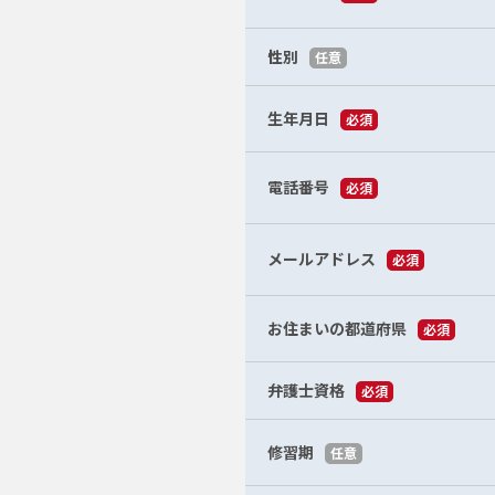
性別
任意
生年月日
必須
電話番号
必須
メールアドレス
必須
お住まいの都道府県
必須
弁護士資格
必須
修習期
任意