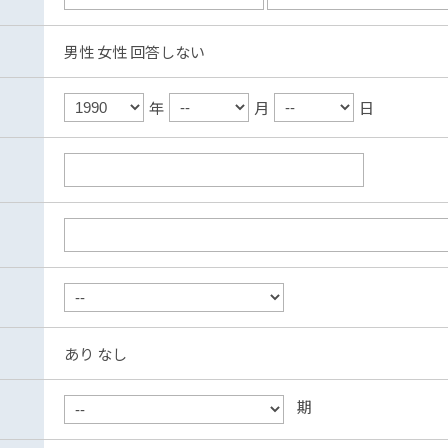
男性
女性
回答しない
年
月
日
あり
なし
期