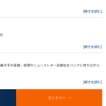
[続きを読む]
センス契約等）
士の窓口対応
方
に対する対応、等）
。また一般民事のご経験のみでも歓迎）
あります。
[続きを読む]
世界最大手の金融・投資のニュースレター出版社をバックに持ちながら
を任せてもらえる環境です。グループ会社の各法務担当と連携をと
[続きを読む]
い経験を積むことが可能です。
り、非常に柔軟に働くことができます。同社はグループ会社含め、子
エントリー
スを重視しながらも、法務としてのキャリアを目指せるポジションで