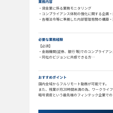
業務内容
・貸金業に係る業務モニタリング
・コンプライアンス体制の強化に関する企画・
・各種法令等に準拠した内部管理態勢の構築・
・各種法令等の知識向上やコンプライアンス意
・コンプライアンス委員会の運営
・社内規程等の整備・管理
必要な業務経験
・広告審査業務
【必須】
・暗号資産関係情報等の管理
・金融機関(証券、銀行 等)でのコンプライア
・監督官庁対応
・同社のビジョンに共感できる方
・その他コンプライアンス推進に付随する業務
※上記記載のうち、スキルに合わせて担当業務
【歓迎】
・外務員資格(証券、金融先物 等)
（変更の範囲）
おすすめポイント
・内部管理責任者資格(証券、金融先物 等)
同上
国内全域からフルリモート勤務が可能です。
・貸金業務取扱主任者資格
また、残業が月20時間未満の為、ワークライ
・内部監査に関する資格(公認内部監査人 等)
暗号資産という最先端のフィンテック企業での
・ガバナンスや内部統制に関する指導・支援の
国内取引数NO.1の企業での就業です。
・各種委員会事務局の運営経験
・不公正取引に係る業務経験
・広告審査業務経験