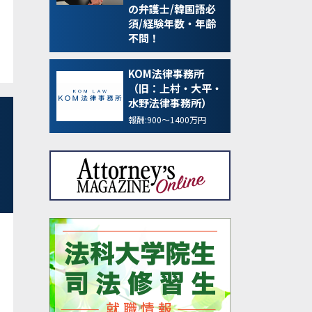
の弁護士/韓国語必
須/経験年数・年齢
不問！
KOM法律事務所
（旧：上村・大平・
水野法律事務所）
報酬:900～1400万円