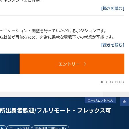
マネジメントのご経験
したご経験
[続きを読む]
ュニケーション・調整を行っていただけるポジションです。
関する法務経験
ら就業が可能なため、非常に柔軟な環境下での就業が可能です。
実務経験
[続きを読む]
法務経験
エントリー
JOB ID：19187
エージェント求人
所出身者歓迎/フルリモート・フレックス可
ート
フレックス制
完全週休二日制(土日)