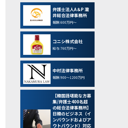
弁護士法人A＆P 瀧
井総合法律事務所
報酬:600万円～
コニシ株式会社
給与:760万円～
中村法律事務所
報酬:900～1200万円
【韓国語堪能な方募
集/弁護士400名超
の総合法律事務所】
日韓のビジネス（イ
ンバウンドおよびア
ウトバウンド）対応