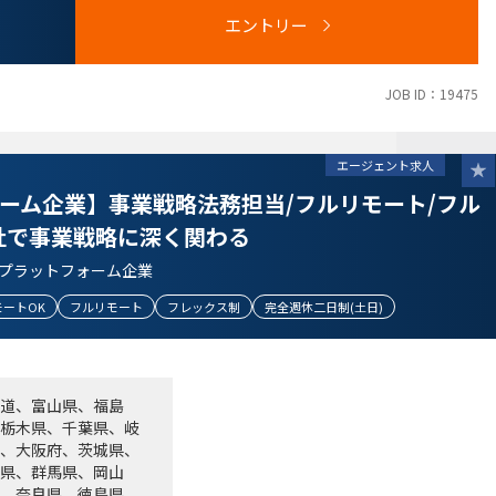
エントリー
JOB ID：19475
エージェント求人
内部監査等のいずれかのご経験をお持ちの方
ュニケーションを円滑に図れる方
ォーム企業】事業戦略法務担当/フルリモート/フル
める方
社で事業戦略に深く関わる
、世の中を良い方向に変えていく想いがある方
タプラットフォーム企業
い方
モートOK
フルリモート
フレックス制
完全週休二日制(土日)
道、富山県、福島
栃木県、千葉県、岐
、大阪府、茨城県、
県、群馬県、岡山
、奈良県、徳島県、