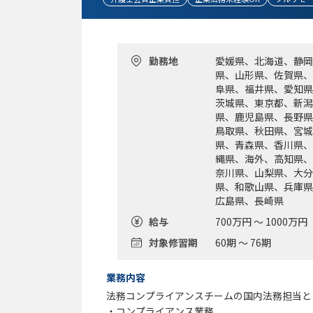
勤務地
愛媛県、北海道、静岡
県、山形県、佐賀県、
阜県、福井県、愛知県
茨城県、東京都、新潟
県、鹿児島県、長野県
鳥取県、秋田県、宮城
県、青森県、香川県、
縄県、海外、高知県、
奈川県、山梨県、大分
県、和歌山県、兵庫県
広島県、長崎県
給与
700万円 ～ 1000万円
対象修習期
60期 ～ 76期
業務内容
法務コンプライアンスチームの国内法務担当と
・コンプライアンス業務