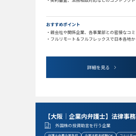
・契約審査、法務相談対応などのコントラクト
・事業部門や関係者と連携しながら業務を推進
【歓迎要件】
おすすめポイント
以下のいずれかの経験のある方は歓迎します
・親会社や関係企業、各事業部との密接なコミ
・IT／SaaS／プラットフォームビジネス等に
・フルリモート＆フルフレックスで日本各地か
・データ利活用やデジタル領域に関する知見・
・金融領域に関する法務経験
・スタートアップや成長フェーズ企業における
・弁護士資格、司法書士資格をお持ちの方
詳細を見る
【大阪｜企業内弁護士】法律事務
外国株の投資助言を行う企業
弁護士会費企業負担
企業法務未経験OK
フルリモ