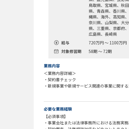
鳥取県、宮城県、秋田
県、青森県、香川県、
縄県、海外、高知県、
奈川県、山梨県、大分
県、三重県、京都府、
広島県、長崎県
給与
720万円 ～ 1100万円
対象修習期
58期 ～ 72期
業務内容
＜業務内容詳細＞
・契約書チェック
・新規事業や新規サービス関連の事業に関する
上記で6～7割を占めます。
・知財マネジメント
・社内教育、社内リテラシー向上施策の企画実
必要な業務経験
・各種プロジェクト参画等による事業部門支援
【必須事項】
・事業会社または法律事務所における法務実務