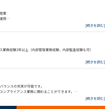
提案
運用
識浸透のための研修・啓蒙活動
[続きを読む]
ンス業務経験3年以上（内部管理業務経験、内部監査経験も可）
を調整させていただきます。
[続きを読む]
フバランスの充実が可能です。
コンプライアンス業務に関わることができます。
経験
[続きを読む]