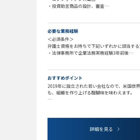
・投資助言商品の設計、審査
・広告審査
・規制当局対応
・各種契約書審査・作成（業務委託契約、ライ
必要な業務経験
・法律相談（グループ会社も含む）、顧問弁護
＜必須条件＞
・訴訟対応（顧問弁護士との連携）
弁護士資格をお持ちで下記いずれかに該当する
・知財関連（商標・著作権の管理、著作権侵害
・法律事務所で企業法務実務経験3年前後
・法的調査全般
（※3年未満でも経験次第で応相談となります
ご経験によっては海外案件をお任せする場合が
・事業会社での企業法務経験3年前後
※変更の範囲：会社の定める業務とする
おすすめポイント
＜歓迎要項＞
2019年に設立された若い会社なので、米国
・ビジネス的な思考力をお持ちの方
も、組織を作り上げる醍醐味を味わえます。
・コミュニケーション能力が高い方
・自発的に行動ができる方
自主性を尊重しており、率先してやりたいこと
り、一つのチームとして動いているため、幅広
フルリモート、フレックス制度が導入されてお
詳細を見る
育て中の女性の方が多く、ワークライフバラン
す。