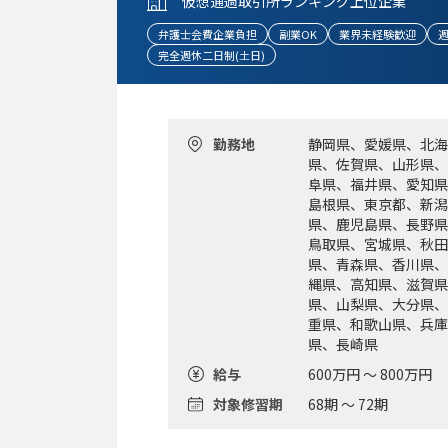
仮想通過取引所ランキング上位企業
弁護士会費企業負担
副業OK
業界未経験歓迎
週
完全週休二日制(土日)
勤務地
静岡県、愛媛県、北海
県、佐賀県、山形県、
阜県、福井県、愛知県
島根県、東京都、新潟
県、鹿児島県、長野県
鳥取県、宮城県、秋田
県、青森県、香川県、
縄県、高知県、滋賀県
県、山梨県、大分県、
重県、和歌山県、兵庫
県、長崎県
給与
600万円 ～ 800万円
対象修習期
68期 ～ 72期