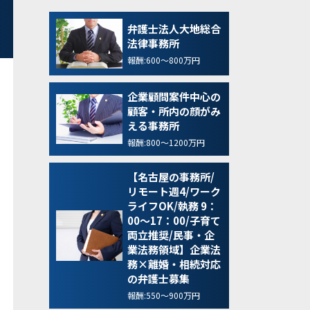
弁護士法人大地総合
法律事務所
報酬:600～800万円
企業顧問案件中心の
顧客・所内の顔がみ
える事務所
報酬:800～1200万円
【名古屋の事務所/
リモート週4/ワーク
ライフOK/執務 9：
00～17：00/子育て
両立推奨/民事・企
業法務領域】企業法
務×離婚・相続対応
の弁護士募集
報酬:550～900万円