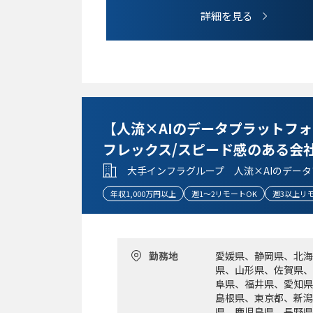
・顧客交付書面に係る整備経験
詳細を見る
・貸金業に係る知見
・Pマーク運用経験
・マネジメント経験
【求める人物像】
・コンプライアンス、リスク管理、内部管理、
・他部署対する業務指導等の経験を有し、コミ
【人流×AIのデータプラットフ
・自ら文献を調べながら前向きに業務に取り組
フレックス/スピード感のある会
・Fintech(暗号資産)関連技術を普及させ
・Pマーク取得や運用経験をお持ちの方
大手インフラグループ 人流×AIのデー
・暗号資産に係る知見があり業界への興味が強
年収1,000万円以上
週1～2リモートOK
週3以上リ
勤務地
愛媛県、静岡県、北海
県、山形県、佐賀県、
阜県、福井県、愛知県
島根県、東京都、新潟
県、鹿児島県、長野県