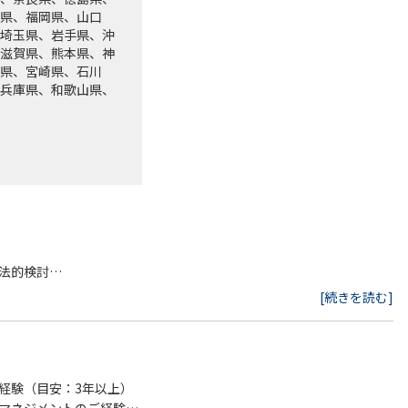
県、福岡県、山口
埼玉県、岩手県、沖
滋賀県、熊本県、神
県、宮崎県、石川
兵庫県、和歌山県、
法的検討
[続きを読む]
行
経験（目安：3年以上）