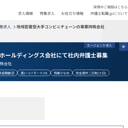
採用のご相談はこちら
求人情報
特集求人
お役立ち情報
弁護士転職.jpについて
務求人
地域密着型大手コンビニチェーンの事業持株会社
エージェント求人
ホールディングス会社にて社内弁護士募集
株会社
未経験歓迎
週1～2リモートOK
残業少なめ
完全週休二日制(土日)