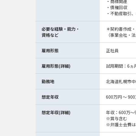
・商標関連
・債権回収
・不動産取引、
必要な経験・能力・
＊契約書作成・
資格など
（事業会社・法
雇用形態
正社員
雇用形態(詳細)
試用期間：6ヵ
勤務地
北海道札幌市中
想定年収
600万円 ～ 90
想定年収(詳細)
年収：600万～9
※賞与含む
※弁護士会費は