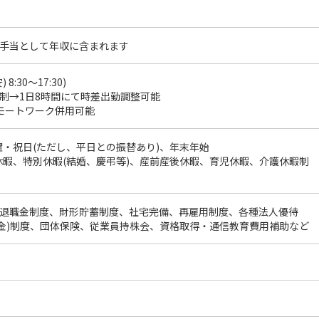
手当として年収に含まれます
8:30～17:30)
制→1日8時間にて時差出勤調整可能
モートワーク併用可能
曜・祝日(ただし、平日との振替あり)、年末年始
休暇、特別休暇(結婚、慶弔等)、産前産後休暇、育児休暇、介護休暇制
退職金制度、財形貯蓄制度、社宅完備、再雇用制度、各種法人優待
年金)制度、団体保険、従業員持株会、資格取得・通信教育費用補助など