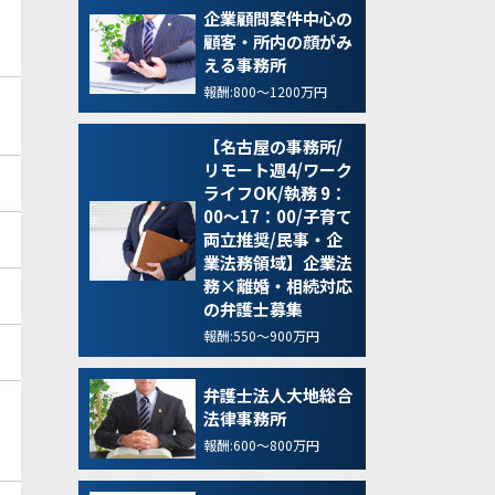
企業顧問案件中心の
顧客・所内の顔がみ
える事務所
報酬:800～1200万円
【名古屋の事務所/
リモート週4/ワーク
ライフOK/執務 9：
00～17：00/子育て
両立推奨/民事・企
業法務領域】企業法
務×離婚・相続対応
の弁護士募集
報酬:550～900万円
弁護士法人大地総合
法律事務所
報酬:600～800万円