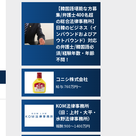
【韓国語堪能な方募
集/弁護士400名超
の総合法律事務所】
日韓のビジネス（イ
ンバウンドおよびア
ウトバウンド）対応
の弁護士/韓国語必
須/経験年数・年齢
不問！
コニシ株式会社
給与:760万円～
KOM法律事務所
（旧：上村・大平・
水野法律事務所）
報酬:900～1400万円