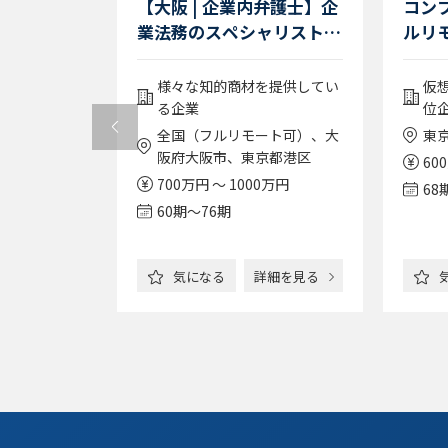
弁護士】法
【大阪 | 企業内弁護士】企
コン
歓迎/フル
業法務のスペシャリストを
ルリ
ックス可
目指したい方（子育て弁護
可能
士さん大歓迎！）
言を行う企業
様々な知的商材を提供してい
仮
る企業
位
ート可）、大
京都渋谷区
全国（フルリモート可）、大
東
阪府大阪市、東京都港区
0万円
60
700万円 ～ 1000万円
68
60期〜76期
詳細を見る
気になる
詳細を見る