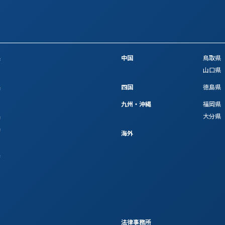
県
中国
鳥取県
山口県
県
四国
徳島県
九州・沖縄
福岡県
県
大分県
県
海外
府
法律事務所