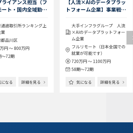
プライアンス担当（フ
【人流×AIのデータプラッ
モート・国内全域勤務
トフォーム企業】事業戦略
/副業可能）
法務担当/フルリモート/フ
ルフレックス/スピード感
想通過取引所ランキング上
大手インフラグループ 人流
のある会社で事業戦略に深
企業
×AIのデータプラットフォー
く関わる
ム企業
京都品川区
フルリモート（日本全国での
0万円 ～ 800万円
就業が可能です）
期〜72期
720万円 ～ 1100万円
58期〜72期
気になる
詳細を見る
気になる
詳細を見る