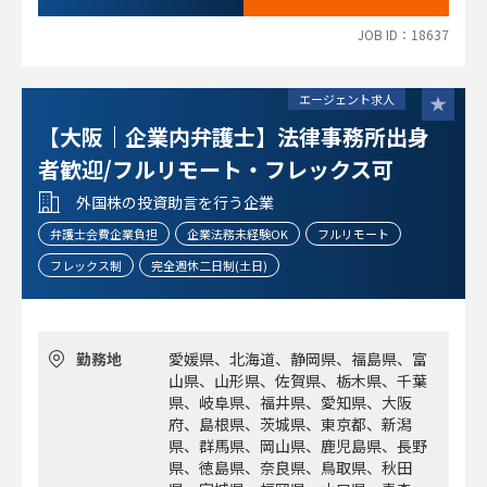
JOB ID：18637
エージェント求人
【大阪｜企業内弁護士】法律事務所出身
者歓迎/フルリモート・フレックス可
外国株の投資助言を行う企業
弁護士会費企業負担
企業法務未経験OK
フルリモート
フレックス制
完全週休二日制(土日)
勤務地
愛媛県、北海道、静岡県、福島県、富
山県、山形県、佐賀県、栃木県、千葉
県、岐阜県、福井県、愛知県、大阪
府、島根県、茨城県、東京都、新潟
県、群馬県、岡山県、鹿児島県、長野
県、徳島県、奈良県、鳥取県、秋田