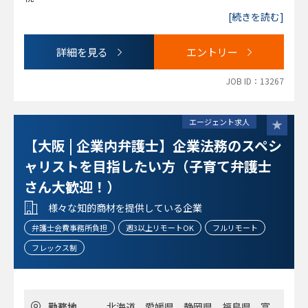
●お客様に誠意をもって向き合うことのできる方。対人能力
●趣味や自己研鑽、プライベートの時間も大切にしていただ
[続きを読む]
☆個人受任：事務所事件にしっかり対応しながら、個人受任
を備えた方、所内外の折衝により、お客様からの信頼を得る
きたいという方針
をしていてだいても構いません。個人事件をやっている弁護
ことができる方、ワークライフバランスを重視されている方
●個人受任事件は原則自由
士もいればやっていない方もいます。
☆【歓迎】ワークライフバランス重視の方
詳細を見る
エントリー
●法律事務所では珍しい社宅制度など、福利厚生も充実。労
☆働き方：裁量労働制 個々人の采配によってハンドリング
など
働時間等もバランス良く執務可能
でき、ワークライフバランスも取れる就業環境。弁護士は9
JOB ID：13267
時〜18時はなるべく勤務していただくことを希望
☆完全週休2日制（土、日）＋ 祝日 ※年間休日125日程度
エージェント求人
【大阪 | 企業内弁護士】企業法務のスペシ
ャリストを目指したい方（子育て弁護士
さん大歓迎！）
様々な知的商材を提供している企業
弁護士会費事務所負担
週3以上リモートOK
フルリモート
フレックス制
勤務地
北海道、愛媛県、静岡県、福島県、富