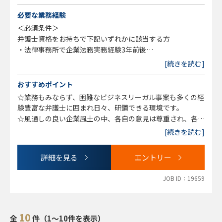
・訴訟対応（当社著作権への侵害など）
≪コンプライアンス業務≫
必要な業務経験
・LP（ランディングページ）などのWeb広告審査（景表
＜必須条件＞
法・特商法など）など
弁護士資格をお持ちで下記いずれかに該当する方
・個人情報保護法・消費者契約法などの消費者保護
・法律事務所で企業法務実務経験3年前後
・その他、規制当局対応・利益相反事例など
（※3年未満でも経験次第で応相談となります。また一般民
[続きを読む]
≪企業案件≫
事のご経験のみでも歓迎）
・海外企業との契約など
・事業会社での企業法務経験3年前後
おすすめポイント
・事業譲渡やM&Aなど
☆業務もみならず、困難なビジネスリーガル事案も多くの経
・新規事業起案
＜歓迎要項＞
験豊富な弁護士に囲まれ日々、研鑽できる環境です。
≪投資助言に関わる金商法（グループ2社で展開する投資助
・ビジネス的な思考力をお持ちの方
☆風通しの良い企業風土の中、各自の意見は尊重され、各々
言業（2社共に登録免許有））≫
・コミュニケーション能力が高い方
の裁量も大きいので、自分でどんどん業務を進めていくこと
・LP（ランディングページ）などのWeb広告審査など
[続きを読む]
・自発的に行動ができる方
ができます。
・一般投資家保護
・好奇心旺盛な方
☆法律事務所からのキャリアチェンジも大歓迎しています！
・その他、規制当局対応・利益相反事例など
詳細を見る
エントリー
☆法務・コンプライアンス部は子育て中の社員が多く、在宅
≪社内従業員からのビジネス法務相談対応≫
勤務も可能であるため、育児と両立しながら働ける環境が整
JOB ID：19659
っています。急なお休みや時短勤務にも理解がある職場なの
で、同じようなライフステージの方にもおすすめです。
10
全
件（1～10件を表示）