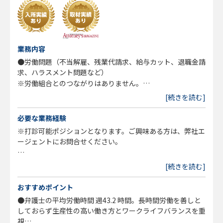
業務内容
●労働問題（不当解雇、残業代請求、給与カット、退職金請
求、ハラスメント問題など）
※労働組合とのつながりはありません。
●企業法務（顧問企業の契約書チェック、各種訴訟対応、就
[続きを読む]
業規則の整備等の労務管理等）
●B型肝炎訴訟（国家賠償請求訴訟を提起しての給付金の受
必要な業務経験
給）
※打診可能ポジションとなります。ご興味ある方は、弊社エ
●アスベスト（石綿）訴訟
ージェントにお問合せください。
●交通事故
●債務整理
●修習期：想定 68期～77期（拠点によって幾分求める経験
[続きを読む]
●税務訴訟・国税不服審判
年数が異なります）
●遺産分割などの相続問題
●経験分野：特に問いません。当事務所の理念、経営方針に
おすすめポイント
●離婚
共感をお持ちいただける方。
●弁護士の平均労働時間 週43.2 時間。長時間労働を善しと
その他一般民事事件
●弁護士としての職人的事件分野だけでなく、ルーティン業
しておらず生産性の高い働き方とワークライフバランスを重
※経験したい分野などございましたら柔軟に相談可能です。
務にも対応をできる方。
視