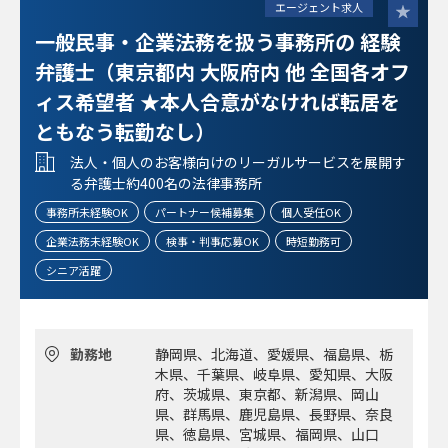
エージェント求人
一般民事・企業法務を扱う事務所の 経験
弁護士（東京都内 大阪府内 他 全国各オフ
ィス希望者 ★本人合意がなければ転居を
ともなう転勤なし）
法人・個人のお客様向けのリーガルサービスを展開す
る弁護士約400名の法律事務所
事務所未経験OK
パートナー候補募集
個人受任OK
企業法務未経験OK
検事・判事応募OK
時短勤務可
シニア活躍
勤務地
静岡県、北海道、愛媛県、福島県、栃
木県、千葉県、岐阜県、愛知県、大阪
府、茨城県、東京都、新潟県、岡山
県、群馬県、鹿児島県、長野県、奈良
県、徳島県、宮城県、福岡県、山口