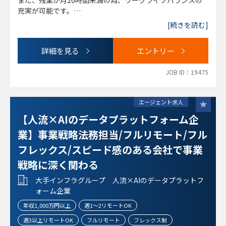
また、残業が月20時間未満の為、ワークライフバランスの
（変更の範囲）
・貸金業務取扱主任者資格
充実が可能です。
同上
・内部監査に関する資格(公認内部監査人 等)
暗号資産という最先端のフィンテック企業でのコンプライア
[続きを読む]
・ガバナンスや内部統制に関する指導・支援の経験
ンス業務に関わることができます。
・各種委員会事務局の運営経験
国内取引数NO.1の企業での就業です。
詳細を見る
エントリー
・不公正取引に係る業務経験
・広告審査業務経験
JOB ID：19475
・顧客交付書面に係る整備経験
・貸金業に係る知見
・Pマーク運用経験
エージェント求人
・マネジメント経験
【人流×AIのデータプラットフォーム企
【求める人物像】
業】事業戦略法務担当/フルリモート/フル
・コンプライアンス、リスク管理、内部管理、内部監査等の
フレックス/スピード感のある会社で事業
いずれかのご経験をお持ちの方
・他部署対する業務指導等の経験を有し、コミュニケーショ
戦略に深く関わる
ンを円滑に図れる方
大手インフラグループ 人流×AIのデータプラットフ
・自ら文献を調べながら前向きに業務に取り組める方
ォーム企業
・Fintech(暗号資産)関連技術を普及させ、世の中を良い方
向に変えていく想いがある方
年収1,000万円以上
週1～2リモートOK
・Pマーク取得や運用経験をお持ちの方
週3以上リモートOK
フルリモート
フレックス制