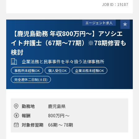
JOB ID：19187
・弁護士資格、司法書士資格をお持ちの方
エージェント求人
【鹿児島勤務 年収800万円～】アソシエ
イト弁護士（67期～77期）※78期修習も
検討
企業法務と民事事件を半々扱う法律事務所
事務所未経験OK
個人受任OK
企業法務未経験OK
完全週休二日制(土日)
勤務地
鹿児島県
報酬
800万円 ～
対象修習期
66期 ～ 78期