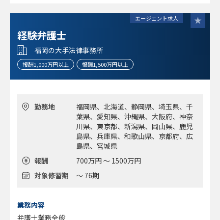
当社ご推薦紹介にてここ5年で40期代の弁護士から50期、60
◎福岡オフィス 北九州オフィス 久留米オフィス 熊本オフィ
期代、最近では70期代の弁護士が合計10数名入所。前職は
ス 長崎オフィス 大分オフィス 宮崎オフィス 鹿児島オフィス
エージェント求人
事務所の弁護士は勿論の事、検事出身、インハウスと多彩。
など
経験弁護士
定着率も高い。
◎個人受任：20％を経費負担金として納入。国選事件は納
■入所後 数年経過の弁護士からのコメント
付不要
福岡の大手法律事務所
＊【民事家事～企業法務】一般民事事件を幅広く担当＋企業
報酬1,000万円以上
報酬1,500万円以上
法務（顧問企業）の割り当てもあり、契約書作成・レビュ
ー、労働、訴訟、諸々相談も担当し経験を積める
＊【案件数など】独立した弁護士、小規模事務所に所属する
友人弁護士の話を聞くと、弊所は案件の数も多く、領域も広
勤務地
福岡県、北海道、静岡県、埼玉県、千
いし、仕事をゼロから取る苦労もないので、そこは自分的に
葉県、愛知県、沖縄県、大阪府、神奈
はフィットするし有難い
川県、東京都、新潟県、岡山県、鹿児
＊【報酬など】相応に稼ぎたいと希望する人＝ 相応の忙し
島県、兵庫県、和歌山県、京都府、広
さは当然ある。そうでない人も、組織としては調整しやすい
島県、宮城県
ので活躍の場が拡がる
■定時や時短勤務 相談可
報酬
700万円 ～ 1500万円
■就業環境：自由度が高い、風通しが良い
対象修習期
～ 76期
業務内容
弁護士業務全般