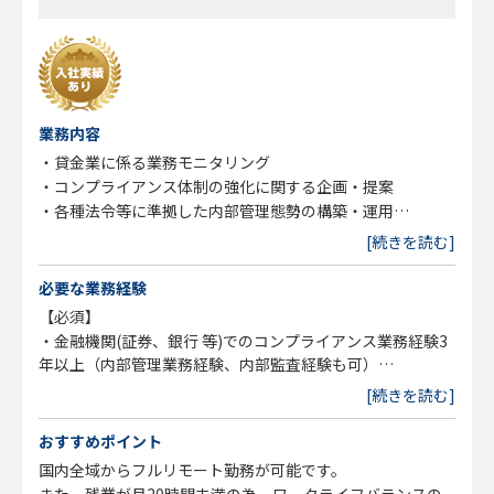
業務内容
・貸金業に係る業務モニタリング
・コンプライアンス体制の強化に関する企画・提案
・各種法令等に準拠した内部管理態勢の構築・運用
・各種法令等の知識向上やコンプライアンス意識浸透のため
[続きを読む]
の研修・啓蒙活動
・コンプライアンス委員会の運営
必要な業務経験
・社内規程等の整備・管理
【必須】
・広告審査業務
・金融機関(証券、銀行 等)でのコンプライアンス業務経験3
・暗号資産関係情報等の管理
年以上（内部管理業務経験、内部監査経験も可）
・監督官庁対応
・同社のビジョンに共感できる方
[続きを読む]
・その他コンプライアンス推進に付随する業務
※上記記載のうち、スキルに合わせて担当業務を調整させて
【歓迎】
おすすめポイント
いただきます。
・外務員資格(証券、金融先物 等)
国内全域からフルリモート勤務が可能です。
・内部管理責任者資格(証券、金融先物 等)