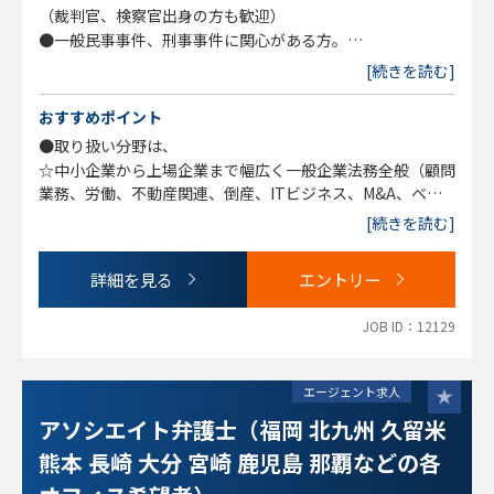
など、現状のご自身の境遇を打開しようとしている経験弁護
（裁判官、検察官出身の方も歓迎）
士の方は、ぜひ、ご検討ください。
●一般民事事件、刑事事件に関心がある方。
●Ｍ＆Ａ、国際法務、企業法務分野に関心がある方。国際契
[続きを読む]
※専門分野のチームリーダーを務めることができるレベルの
約作成業務の経験のある方歓迎。
高い専門性を持った方や、
●弁護士業がサービス業であることに理解があり、顧客に対
おすすめポイント
裁判官、検察官出身の方を歓迎します。
して親切かつ丁寧に対応できる方。
●取り扱い分野は、
※これまで、顧客層の多い個人・中小企業からの依頼を中心
●自身の専門分野を積極的に開拓していこうとする意欲のあ
☆中小企業から上場企業まで幅広く一般企業法務全般（顧問
に対応してきましたが、
る方。
業務、労働、不動産関連、倒産、ITビジネス、M&A、ベン
組織として大きな成長を遂げた結果、上場企業をはじめとす
●固定観念にとらわれず、柔軟な思考ができる方、協調性の
チャー支援、IPO支援、海外進出支援・国際取引、紛争対
る大企業の依頼が大幅に増加しています。
[続きを読む]
ある方。
応、知財、訴訟など）
（東京オフィス、全国各オフィス等によって顧客層、扱い分
☆一般民事家事全般および刑事事件 交通事故、離婚・男女
野の傾向は異なります）
※随時全国各オフィスで経験弁護士の採用および検討を行っ
詳細を見る
エントリー
問題、債務整理、遺言・相続、労働、消費者被害、B型肝炎
ております。
訴訟、外国人ビザ申請など
◎個人受任：可（但し、売上の20％を経費負担金として事
※現時点では当事務所のオフィスが無い地域で勤務を希望す
JOB ID：12129
■中途入所者の高い定着率：
務所に納入）
る場合や、現在募集している当事務所のオフィスでの勤務だ
当社ご推薦紹介にてここ5年で40期代の弁護士から50期、60
と通勤が困難な場合は、ご希望の地域に新規オフィス開設を
期代、最近では70期代の弁護士が合計10数名入所。前職は
エージェント求人
検討することも可能です。当事務所のオフィスが無い地域も
事務所の弁護士は勿論の事、検事出身、インハウスと多彩。
含めて、ご相談ください。。
アソシエイト弁護士（福岡 北九州 久留米
定着率も高い。
■入所後 数年経過の弁護士からのコメント
熊本 長崎 大分 宮崎 鹿児島 那覇などの各
＊【民事家事～企業法務】一般民事事件を幅広く担当＋企業