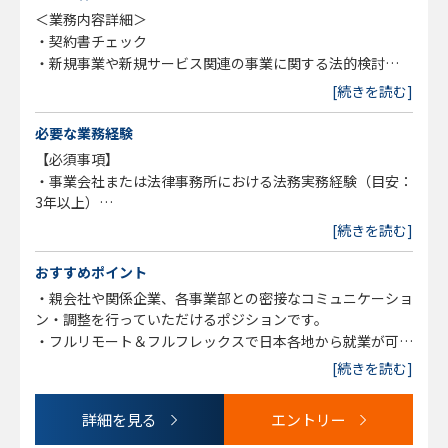
＜業務内容詳細＞
・契約書チェック
・新規事業や新規サービス関連の事業に関する法的検討
上記で6～7割を占めます。
[続きを読む]
・知財マネジメント
・社内教育、社内リテラシー向上施策の企画実行
必要な業務経験
・各種プロジェクト参画等による事業部門支援
【必須事項】
・事業会社または法律事務所における法務実務経験（目安：
3年以上）
・契約審査、法務相談対応などのコントラクトマネジメント
[続きを読む]
のご経験
・事業部門や関係者と連携しながら業務を推進したご経験
おすすめポイント
・親会社や関係企業、各事業部との密接なコミュニケーショ
【歓迎要件】
ン・調整を行っていただけるポジションです。
以下のいずれかの経験のある方は歓迎します
・フルリモート＆フルフレックスで日本各地から就業が可能
・IT／SaaS／プラットフォームビジネス等に関する法務経
なため、非常に柔軟な環境下での就業が可能です。
[続きを読む]
験
・データ利活用やデジタル領域に関する知見・実務経験
詳細を見る
エントリー
・金融領域に関する法務経験
・スタートアップや成長フェーズ企業における法務経験