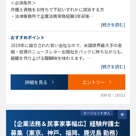
・各種契約書審査・作成（業務委託契約、ライセンス契約
＜必須条件＞
等）
弁護士資格をお持ちで下記いずれかに該当する方
・法律相談（グループ会社も含む）、顧問弁護士の窓口対応
・法律事務所で企業法務実務経験3年前後
・訴訟対応（顧問弁護士との連携）
（※3年未満でも経験次第で応相談となります。また一般民
[続きを読む]
・知財関連（商標・著作権の管理、著作権侵害に対する対
事のご経験のみでも歓迎）
応、等）
・事業会社での企業法務経験3年前後
おすすめポイント
・法的調査全般
2019年に設立された若い会社なので、米国世界最大手の金
ご経験によっては海外案件をお任せする場合があります。
＜歓迎要項＞
融・投資のニュースレター出版社をバックに持ちながらも、
・ビジネス的な思考力をお持ちの方
組織を作り上げる醍醐味を味わえます。
※変更の範囲：会社の定める業務とする
・コミュニケーション能力が高い方
[続きを読む]
・自発的に行動ができる方
自主性を尊重しており、率先してやりたいことを任せてもら
える環境です。グループ会社の各法務担当と連携をとり、一
詳細を見る
エントリー
つのチームとして動いているため、幅広い経験を積むことが
可能です。
JOB ID：18522
フルリモート、フレックス制度が導入されており、非常に柔
軟に働くことができます。同社はグループ会社含め、子育て
エージェント求人
中の女性の方が多く、ワークライフバランスを重視しながら
【企業法務＆民事家事幅広】経験弁護士
も、法務としてのキャリアを目指せるポジションです。
募集（東京、神戸、福岡、鹿児島 勤務）