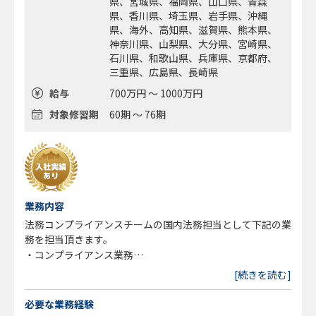
県、宮城県、福岡県、山口県、青森
県、香川県、埼玉県、岩手県、沖縄
県、海外、高知県、滋賀県、熊本県、
神奈川県、山梨県、大分県、宮崎県、
石川県、和歌山県、兵庫県、京都府、
三重県、広島県、長崎県
給与
700万円 ～ 1000万円
対象修習期
60期 ～ 76期
業務内容
法務コンプライアンスチームの国内法務担当として下記の業
務を担当頂きます。
・コンプライアンス業務
・投資助言商品の設計、審査
[続きを読む]
・広告審査
・規制当局対応
必要な業務経験