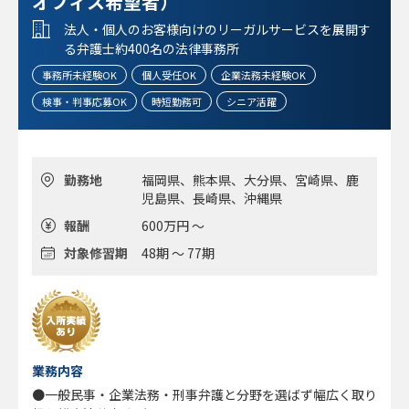
オフィス希望者）
法務（顧問企業）の割り当てもあり、契約書作成・レビュ
ー、労働、訴訟、諸々相談も担当し経験を積める
法人・個人のお客様向けのリーガルサービスを展開す
＊【案件数など】独立した弁護士、小規模事務所に所属する
る弁護士約400名の法律事務所
友人弁護士の話を聞くと、弊所は案件の数も多く、領域も広
事務所未経験OK
個人受任OK
企業法務未経験OK
いし、仕事をゼロから取る苦労もないので、そこは自分的に
はフィットするし有難い
検事・判事応募OK
時短勤務可
シニア活躍
＊【報酬など】相応に稼ぎたいと希望する人＝ 相応の忙し
さは当然ある。そうでない人も、組織としては調整しやすい
ので活躍の場が拡がる
■定時や時短勤務 相談可
勤務地
福岡県、熊本県、大分県、宮崎県、鹿
児島県、長崎県、沖縄県
■就業環境：自由度が高い、風通しが良い
報酬
600万円 ～
対象修習期
48期 ～ 77期
業務内容
●一般民事・企業法務・刑事弁護と分野を選ばず幅広く取り