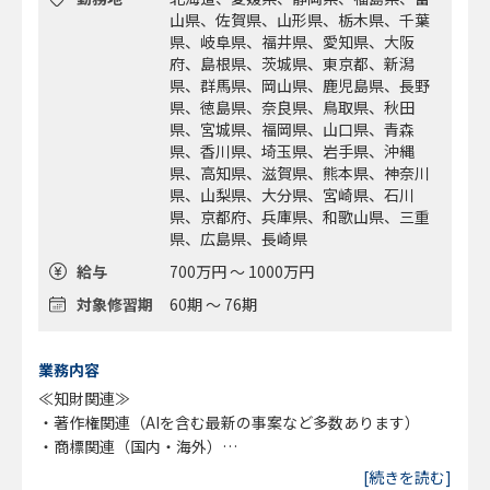
山県、佐賀県、山形県、栃木県、千葉
県、岐阜県、福井県、愛知県、大阪
府、島根県、茨城県、東京都、新潟
県、群馬県、岡山県、鹿児島県、長野
県、徳島県、奈良県、鳥取県、秋田
県、宮城県、福岡県、山口県、青森
県、香川県、埼玉県、岩手県、沖縄
県、高知県、滋賀県、熊本県、神奈川
県、山梨県、大分県、宮崎県、石川
県、京都府、兵庫県、和歌山県、三重
県、広島県、長崎県
給与
700万円 ～ 1000万円
対象修習期
60期 ～ 76期
業務内容
≪知財関連≫
・著作権関連（AIを含む最新の事案など多数あります）
・商標関連（国内・海外）
・各種企業や権利者との契約（国内・海外）
[続きを読む]