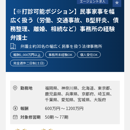
エージェント求人
【※打診可能ポジション】民事家事を幅
広く扱う（労働、交通事故、B型肝炎、債
務整理、離婚、相続など）事務所の経験
弁護士
弁護士約30名の幅広く民事を扱う法律事務所
報酬1,000万円以上
事務所未経験OK
個人受任OK
完全週休二日制(土日)
勤務地
福岡県、神奈川県、北海道、東京都、
鹿児島県、兵庫県、京都府、埼玉県、
千葉県、愛知県、宮城県、大阪府
報酬
600万円 ～ 1200万円
対象修習期
50期 ～ 77期