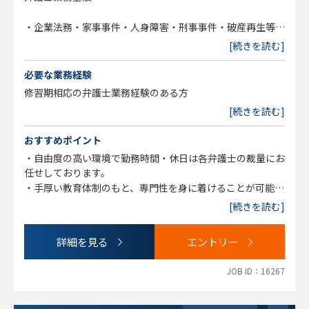
・企業法務・家事事件・人身障害・刑事事件・破産再生等幅
広く扱っています。
[続きを読む]
・顧問先は事務所全体で150社を超えており、誰もが知る有
名企業から中小企業と幅広です。
必要な業務経験
修習期相応の弁護士業務経験のある方
[続きを読む]
おすすめポイント
・自由度の高い環境で勤務時間・休日は各弁護士の裁量にお
任せしております。
・手厚い教育体制のもと、専門性を身に着けることが可能で
す。
[続きを読む]
・将来エキスパートになりたいという方歓迎です。
詳細を見る
エントリー
JOB ID：16267