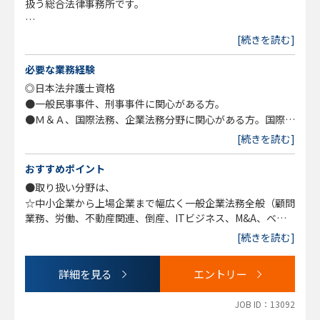
扱う総合法律事務所です。
◎従来型の法律事務所運営に疑問を感じ、新しいスタイルの
[続きを読む]
事務所で心機一転したい弁護士
◎高い専門性（例えばM&A、国際法務等）を有しながら
必要な業務経験
も、弁護士大増員時代での顧客開拓に不安をかかえる弁護士
◎日本法弁護士資格
◎大手の法律事務所に所属するも、パートナーへの道に自分
●一般民事事件、刑事事件に関心がある方。
の将来像を描けないでいる弁護士
●Ｍ＆Ａ、国際法務、企業法務分野に関心がある方。国際契
など、現状のご自身の境遇を打開しようとしている経験弁護
約作成業務の経験のある方歓迎。
[続きを読む]
士の方は、ぜひ、ご検討ください。
●弁護士業がサービス業であることに理解があり、顧客に対
して親切かつ丁寧に対応できる方。
おすすめポイント
※専門分野のチームリーダーを務めることができるレベルの
●自身の専門分野を積極的に開拓していこうとする意欲のあ
●取り扱い分野は、
高い専門性を持った方や、
る方。
☆中小企業から上場企業まで幅広く一般企業法務全般（顧問
裁判官、検察官出身の方を歓迎します。
●固定観念にとらわれず、柔軟な思考ができる方、協調性の
業務、労働、不動産関連、倒産、ITビジネス、M&A、ベン
※これまで、顧客層の多い個人・中小企業からの依頼を中心
ある方。
チャー支援、IPO支援、海外進出支援・国際取引、紛争対
に対応してきましたが、
[続きを読む]
応、知財、訴訟など）
組織として大きな成長を遂げた結果、上場企業をはじめとす
※随時全国各オフィスで経験弁護士の採用および検討を行っ
☆一般民事家事全般および刑事事件 交通事故、離婚・男女
る大企業の依頼が大幅に増加しています。
ております（相談可能）。
詳細を見る
エントリー
問題、債務整理、遺言・相続、労働、消費者被害、B型肝炎
（東京オフィス、全国各オフィス等によって顧客層、扱い分
訴訟、外国人ビザ申請など
野の傾向は異なります）
JOB ID：13092
■中途入所者の高い定着率：