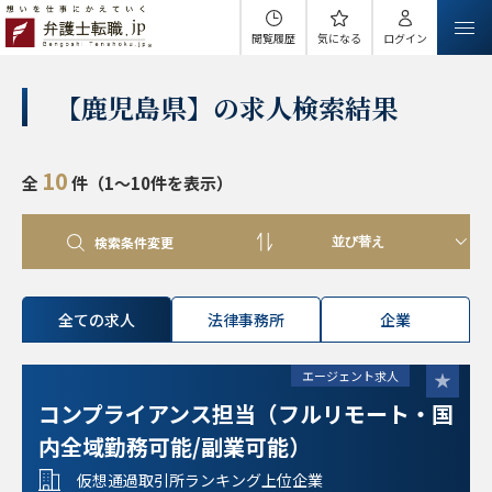
閲覧履歴
気になる
ログイン
【鹿児島県】の求人検索結果
10
全
件（1～10件を表示）
検索条件変更
全ての求人
法律事務所
企業
エージェント求人
コンプライアンス担当（フルリモート・国
内全域勤務可能/副業可能）
仮想通過取引所ランキング上位企業