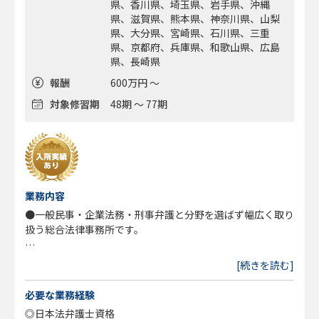
県、香川県、埼玉県、岩手県、沖縄
県、滋賀県、熊本県、神奈川県、山梨
県、大分県、宮崎県、石川県、三重
県、京都府、兵庫県、和歌山県、広島
県、長崎県
報酬
600万円 ～
対象修習期
48期 ～ 77期
業務内容
●一般民事・企業法務・刑事弁護と分野を選ばず幅広く取り
扱う総合法律事務所です。
◎従来型の法律事務所運営に疑問を感じ、新しいスタイルの
[続きを読む]
事務所で心機一転したい弁護士
◎高い専門性（例えばM&A、国際法務等）を有しながら
必要な業務経験
も、弁護士大増員時代での顧客開拓に不安をかかえる弁護士
◎日本法弁護士資格