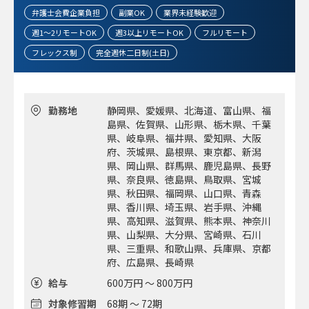
弁護士会費企業負担
副業OK
業界未経験歓迎
週1～2リモートOK
週3以上リモートOK
フルリモート
フレックス制
完全週休二日制(土日)
勤務地
静岡県、愛媛県、北海道、富山県、福
島県、佐賀県、山形県、栃木県、千葉
県、岐阜県、福井県、愛知県、大阪
府、茨城県、島根県、東京都、新潟
県、岡山県、群馬県、鹿児島県、長野
県、奈良県、徳島県、鳥取県、宮城
県、秋田県、福岡県、山口県、青森
県、香川県、埼玉県、岩手県、沖縄
県、高知県、滋賀県、熊本県、神奈川
県、山梨県、大分県、宮崎県、石川
県、三重県、和歌山県、兵庫県、京都
府、広島県、長崎県
給与
600万円 ～ 800万円
対象修習期
68期 ～ 72期