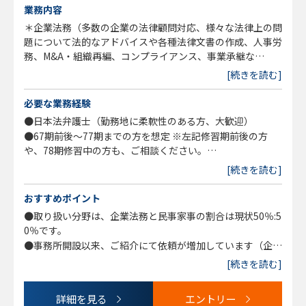
業務内容
＊企業法務（多数の企業の法律顧問対応、様々な法律上の問
題について法的なアドバイスや各種法律文書の作成、人事労
務、M&A・組織再編、コンプライアンス、事業承継な
ど）、および一般民事家事（離婚・男女問題、遺言・相続、
[続きを読む]
交通事故、労働に満遍なく対応。ご入所いただく方にも上記
事件を幅広くご担当いただく予定です。
必要な業務経験
●日本法弁護士（勤務地に柔軟性のある方、大歓迎）
●67期前後～77期までの方を想定 ※左記修習期前後の方
や、78期修習中の方も、ご相談ください。
など
[続きを読む]
おすすめポイント
●取り扱い分野は、企業法務と民事家事の割合は現状50％:5
0％です。
●事務所開設以来、ご紹介にて依頼が増加しています（企業
からも個人からも）ので、その為の増員募集となります。
[続きを読む]
詳細を見る
エントリー