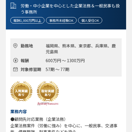
労働・中小企業を中心とした企業法務＆一般民事も扱
う事務所
報酬1,000万円以上
事務所未経験OK
個人受任OK
勤務地
福岡県、熊本県、東京都、兵庫県、鹿
児島県
報酬
600万円 ～ 1300万円
対象修習期
57期 ～ 77期
業務内容
●顧問先対応業務（企業法務）
企業法務案件（労働に強み）を中心に、一般民事、交通事
故、債務整理、刑事事件などを扱う。