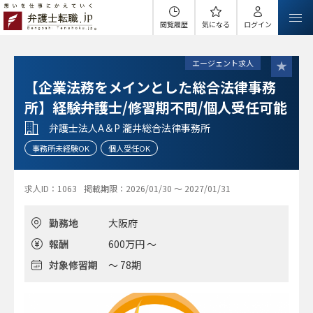
閲覧履歴
気になる
ログイン
エージェント求人
【企業法務をメインとした総合法律事務
所】経験弁護士/修習期不問/個人受任可能
弁護士法人A＆P 瀧井総合法律事務所
事務所未経験OK
個人受任OK
求人ID：1063
掲載期限：2026/01/30 ～ 2027/01/31
勤務地
大阪府
報酬
600万円 ～
対象修習期
～ 78期