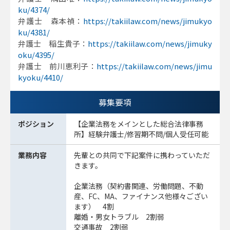
ku/4374/
弁護士 森本禎：
https://takiilaw.com/news/jimukyo
ku/4381/
弁護士 稲生貴子：
https://takiilaw.com/news/jimuky
oku/4395/
弁護士 前川恵利子：
https://takiilaw.com/news/jimu
kyoku/4410/
募集要項
ポジション
【企業法務をメインとした総合法律事務
所】経験弁護士/修習期不問/個人受任可能
業務内容
先輩との共同で下記案件に携わっていただ
きます。
企業法務（契約書関連、労働問題、不動
産、FC、MA、ファイナンス他様々ござい
ます） 4割
離婚・男女トラブル 2割弱
交通事故 2割弱