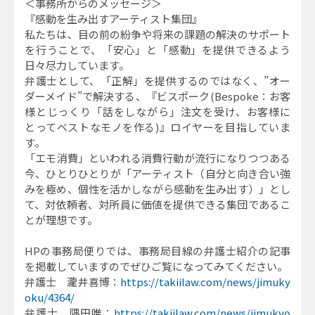
＜事務所からのメッセージ＞
『感動を生み出すアーティスト集団』
私たちは、目の前の紛争や将来の課題の解決のサポート
を行うことで、「安心」と「感動」を提供できるよう
日々尽力しています。
弁護士として、「正解」を提供するのではなく、”オー
ダーメイド”で解決する、『ビスポーク(Bespoke：お客
様とじっくり「話をしながら」注文を受け、お客様に
とってベストなモノを作る)』ロイヤーを目指していま
す。
「エモ消費」といわれる消費行動が流行になりつつある
今、ひとりひとりが「アーティスト（自分と向き合い強
みを極め、個性を活かしながら感動を生み出す）」とし
て、対依頼者、対所員に価値を提供できる集団であるこ
とが理想です。
HPの事務局便りでは、事務局目線の弁護士紹介の記事
を掲載していますのでぜひご覧になってみてください。
弁護士 瀧井喜博：
https://takiilaw.com/news/jimuky
oku/4364/
弁護士 隅田唯：
https://takiilaw.com/news/jimukyo