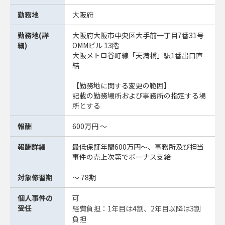
勤務地
大阪府
勤務地(詳
大阪府大阪市中央区大手前一丁目7番31号
細)
OMMビル 13階
大阪メトロ谷町線「天満橋」駅1番出口直
結
【勤務地に関する変更の範囲】
記載の勤務場所および事務所の指定する場
所とする
報酬
600万円 ～
報酬詳細
最低保証年間600万円～、事務所及び担当
事件の売上次第でボーナス支給
対象修習期
～ 78期
個人事件の
可
受任
経費負担：1年目は4割、2年目以降は3割
負担