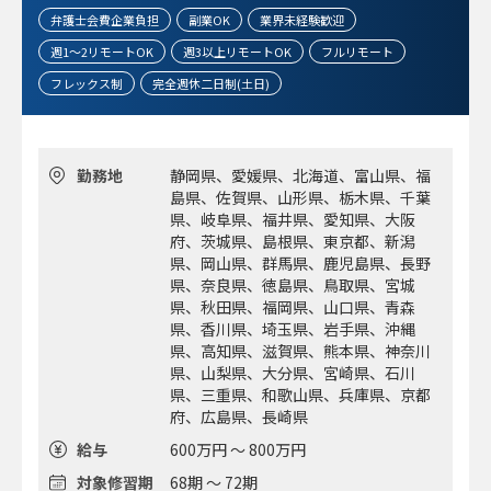
弁護士会費企業負担
副業OK
業界未経験歓迎
週1～2リモートOK
週3以上リモートOK
フルリモート
フレックス制
完全週休二日制(土日)
勤務地
静岡県、愛媛県、北海道、富山県、福
島県、佐賀県、山形県、栃木県、千葉
県、岐阜県、福井県、愛知県、大阪
府、茨城県、島根県、東京都、新潟
県、岡山県、群馬県、鹿児島県、長野
県、奈良県、徳島県、鳥取県、宮城
県、秋田県、福岡県、山口県、青森
県、香川県、埼玉県、岩手県、沖縄
県、高知県、滋賀県、熊本県、神奈川
県、山梨県、大分県、宮崎県、石川
県、三重県、和歌山県、兵庫県、京都
府、広島県、長崎県
給与
600万円 ～ 800万円
対象修習期
68期 ～ 72期