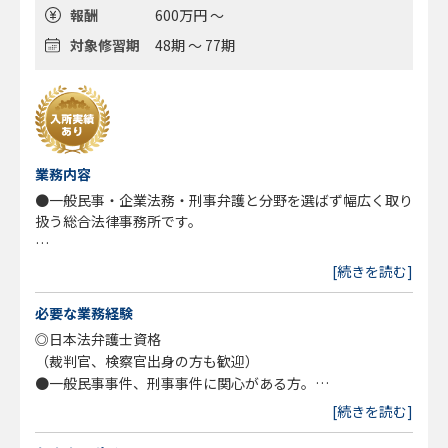
報酬
600万円 ～
対象修習期
48期 ～ 77期
業務内容
●一般民事・企業法務・刑事弁護と分野を選ばず幅広く取り
扱う総合法律事務所です。
◎従来型の法律事務所運営に疑問を感じ、新しいスタイルの
[続きを読む]
事務所で心機一転したい弁護士
◎高い専門性（例えばM&A、国際法務等）を有しながら
必要な業務経験
も、弁護士大増員時代での顧客開拓に不安をかかえる弁護士
◎日本法弁護士資格
など、現状のご自身の境遇を打開しようとしている経験弁護
（裁判官、検察官出身の方も歓迎）
士の方は、ぜひ、ご検討ください。
●一般民事事件、刑事事件に関心がある方。
●Ｍ＆Ａ、国際法務、企業法務分野に関心がある方。国際契
[続きを読む]
※専門分野のチームリーダーを務めることができるレベルの
約作成業務の経験のある方歓迎。
高い専門性を持った方や、