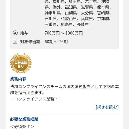
県、香川県、埼玉県、岩手県、沖縄
県、海外、高知県、滋賀県、熊本県、
神奈川県、山梨県、大分県、宮崎県、
石川県、和歌山県、兵庫県、京都府、
三重県、広島県、長崎県
給与
700万円 ～ 1000万円
対象修習期
60期 ～ 76期
業務内容
法務コンプライアンスチームの国内法務担当として下記の業
務を担当頂きます。
・コンプライアンス業務
・投資助言商品の設計、審査
[続きを読む]
・広告審査
・規制当局対応
必要な業務経験
・各種契約書審査・作成（業務委託契約、ライセンス契約
＜必須条件＞