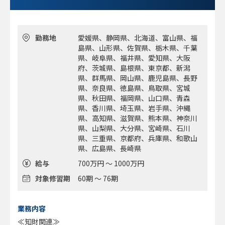
はフィットするし有難い
＊【報酬など】相応に稼ぎたいと希望する人＝ 相応の忙し
さは当然ある。そうでない人も、組織としては調整しやすい
ので活躍の場が拡がる
勤務地
愛媛県、静岡県、北海道、富山県、福
島県、山形県、佐賀県、栃木県、千葉
■定時や時短勤務 相談可
県、岐阜県、福井県、愛知県、大阪
■就業環境：自由度が高い、風通しが良い
府、茨城県、島根県、東京都、新潟
県、群馬県、岡山県、鹿児島県、長野
県、奈良県、徳島県、鳥取県、宮城
県、秋田県、福岡県、山口県、青森
県、香川県、埼玉県、岩手県、沖縄
県、高知県、滋賀県、熊本県、神奈川
県、山梨県、大分県、宮崎県、石川
県、三重県、京都府、兵庫県、和歌山
県、広島県、長崎県
給与
700万円 ～ 1000万円
対象修習期
60期 ～ 76期
業務内容
≪知財関連≫