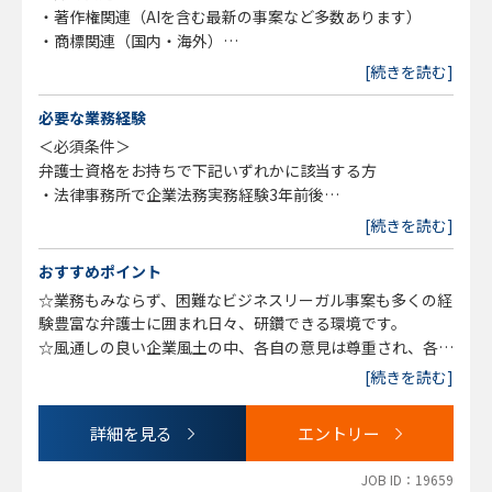
・著作権関連（AIを含む最新の事案など多数あります）
・商標関連（国内・海外）
・各種企業や権利者との契約（国内・海外）
[続きを読む]
・訴訟対応（当社著作権への侵害など）
≪コンプライアンス業務≫
必要な業務経験
・LP（ランディングページ）などのWeb広告審査（景表
＜必須条件＞
法・特商法など）など
弁護士資格をお持ちで下記いずれかに該当する方
・個人情報保護法・消費者契約法などの消費者保護
・法律事務所で企業法務実務経験3年前後
・その他、規制当局対応・利益相反事例など
（※3年未満でも経験次第で応相談となります。また一般民
[続きを読む]
≪企業案件≫
事のご経験のみでも歓迎）
・海外企業との契約など
・事業会社での企業法務経験3年前後
おすすめポイント
・事業譲渡やM&Aなど
☆業務もみならず、困難なビジネスリーガル事案も多くの経
・新規事業起案
＜歓迎要項＞
験豊富な弁護士に囲まれ日々、研鑽できる環境です。
≪投資助言に関わる金商法（グループ2社で展開する投資助
・ビジネス的な思考力をお持ちの方
☆風通しの良い企業風土の中、各自の意見は尊重され、各々
言業（2社共に登録免許有））≫
・コミュニケーション能力が高い方
の裁量も大きいので、自分でどんどん業務を進めていくこと
・LP（ランディングページ）などのWeb広告審査など
[続きを読む]
・自発的に行動ができる方
ができます。
・一般投資家保護
・好奇心旺盛な方
☆法律事務所からのキャリアチェンジも大歓迎しています！
・その他、規制当局対応・利益相反事例など
詳細を見る
エントリー
☆法務・コンプライアンス部は子育て中の社員が多く、在宅
≪社内従業員からのビジネス法務相談対応≫
勤務も可能であるため、育児と両立しながら働ける環境が整
JOB ID：19659
っています。急なお休みや時短勤務にも理解がある職場なの