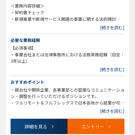
＜業務内容詳細＞
・契約書チェック
・新規事業や新規サービス関連の事業に関する法的検討
上記で6～7割を占めます。
[続きを読む]
・知財マネジメント
・社内教育、社内リテラシー向上施策の企画実行
必要な業務経験
・各種プロジェクト参画等による事業部門支援
【必須事項】
・事業会社または法律事務所における法務実務経験（目安：
3年以上）
・契約審査、法務相談対応などのコントラクトマネジメント
[続きを読む]
のご経験
・事業部門や関係者と連携しながら業務を推進したご経験
おすすめポイント
・親会社や関係企業、各事業部との密接なコミュニケーショ
【歓迎要件】
ン・調整を行っていただけるポジションです。
以下のいずれかの経験のある方は歓迎します
・フルリモート＆フルフレックスで日本各地から就業が可能
・IT／SaaS／プラットフォームビジネス等に関する法務経
なため、非常に柔軟な環境下での就業が可能です。
[続きを読む]
験
・データ利活用やデジタル領域に関する知見・実務経験
詳細を見る
エントリー
・金融領域に関する法務経験
・スタートアップや成長フェーズ企業における法務経験