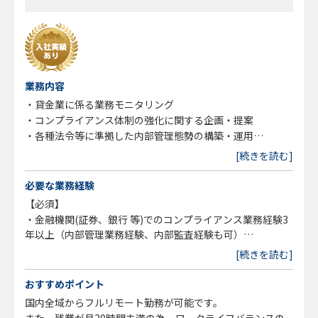
業務内容
・貸金業に係る業務モニタリング
・コンプライアンス体制の強化に関する企画・提案
・各種法令等に準拠した内部管理態勢の構築・運用
・各種法令等の知識向上やコンプライアンス意識浸透のため
[続きを読む]
の研修・啓蒙活動
・コンプライアンス委員会の運営
必要な業務経験
・社内規程等の整備・管理
【必須】
・広告審査業務
・金融機関(証券、銀行 等)でのコンプライアンス業務経験3
・暗号資産関係情報等の管理
年以上（内部管理業務経験、内部監査経験も可）
・監督官庁対応
・同社のビジョンに共感できる方
[続きを読む]
・その他コンプライアンス推進に付随する業務
※上記記載のうち、スキルに合わせて担当業務を調整させて
【歓迎】
おすすめポイント
いただきます。
・外務員資格(証券、金融先物 等)
国内全域からフルリモート勤務が可能です。
・内部管理責任者資格(証券、金融先物 等)