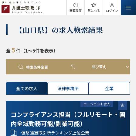
閲覧履歴
気になる
ログイン
【山口県】の求人検索結果
5
全
件（1～5件を表示）
検索条件変更
全ての求人
法律事務所
企業
エージェント求人
コンプライアンス担当（フルリモート・国
内全域勤務可能/副業可能）
仮想通過取引所ランキング上位企業