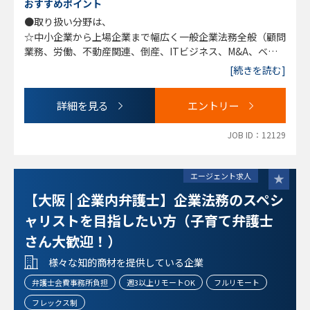
●弁護士業がサービス業であることに理解があり、顧客に対
おすすめポイント
裁判官、検察官出身の方を歓迎します。
して親切かつ丁寧に対応できる方。
●取り扱い分野は、
※これまで、顧客層の多い個人・中小企業からの依頼を中心
●自身の専門分野を積極的に開拓していこうとする意欲のあ
☆中小企業から上場企業まで幅広く一般企業法務全般（顧問
に対応してきましたが、
る方。
業務、労働、不動産関連、倒産、ITビジネス、M&A、ベン
組織として大きな成長を遂げた結果、上場企業をはじめとす
●固定観念にとらわれず、柔軟な思考ができる方、協調性の
チャー支援、IPO支援、海外進出支援・国際取引、紛争対
る大企業の依頼が大幅に増加しています。
[続きを読む]
ある方。
応、知財、訴訟など）
（東京オフィス、全国各オフィス等によって顧客層、扱い分
☆一般民事家事全般および刑事事件 交通事故、離婚・男女
野の傾向は異なります）
※随時全国各オフィスで経験弁護士の採用および検討を行っ
詳細を見る
エントリー
問題、債務整理、遺言・相続、労働、消費者被害、B型肝炎
ております。
訴訟、外国人ビザ申請など
◎個人受任：可（但し、売上の20％を経費負担金として事
※現時点では当事務所のオフィスが無い地域で勤務を希望す
JOB ID：12129
■中途入所者の高い定着率：
務所に納入）
る場合や、現在募集している当事務所のオフィスでの勤務だ
当社ご推薦紹介にてここ5年で40期代の弁護士から50期、60
と通勤が困難な場合は、ご希望の地域に新規オフィス開設を
期代、最近では70期代の弁護士が合計10数名入所。前職は
エージェント求人
検討することも可能です。当事務所のオフィスが無い地域も
事務所の弁護士は勿論の事、検事出身、インハウスと多彩。
含めて、ご相談ください。。
【大阪 | 企業内弁護士】企業法務のスペシ
定着率も高い。
■入所後 数年経過の弁護士からのコメント
ャリストを目指したい方（子育て弁護士
＊【民事家事～企業法務】一般民事事件を幅広く担当＋企業
さん大歓迎！）
法務（顧問企業）の割り当てもあり、契約書作成・レビュ
ー、労働、訴訟、諸々相談も担当し経験を積める
様々な知的商材を提供している企業
＊【案件数など】独立した弁護士、小規模事務所に所属する
弁護士会費事務所負担
週3以上リモートOK
フルリモート
友人弁護士の話を聞くと、弊所は案件の数も多く、領域も広
いし、仕事をゼロから取る苦労もないので、そこは自分的に
フレックス制