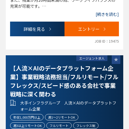
また、残業が月20時間未満の為、ワークライフバランスの
（変更の範囲）
・貸金業務取扱主任者資格
充実が可能です。
同上
・内部監査に関する資格(公認内部監査人 等)
暗号資産という最先端のフィンテック企業でのコンプライア
[続きを読む]
・ガバナンスや内部統制に関する指導・支援の経験
ンス業務に関わることができます。
・各種委員会事務局の運営経験
国内取引数NO.1の企業での就業です。
詳細を見る
エントリー
・不公正取引に係る業務経験
・広告審査業務経験
JOB ID：19475
・顧客交付書面に係る整備経験
・貸金業に係る知見
・Pマーク運用経験
エージェント求人
・マネジメント経験
【人流×AIのデータプラットフォーム企
【求める人物像】
業】事業戦略法務担当/フルリモート/フル
・コンプライアンス、リスク管理、内部管理、内部監査等の
フレックス/スピード感のある会社で事業
いずれかのご経験をお持ちの方
・他部署対する業務指導等の経験を有し、コミュニケーショ
戦略に深く関わる
ンを円滑に図れる方
大手インフラグループ 人流×AIのデータプラットフ
・自ら文献を調べながら前向きに業務に取り組める方
ォーム企業
・Fintech(暗号資産)関連技術を普及させ、世の中を良い方
向に変えていく想いがある方
年収1,000万円以上
週1～2リモートOK
・Pマーク取得や運用経験をお持ちの方
週3以上リモートOK
フルリモート
フレックス制