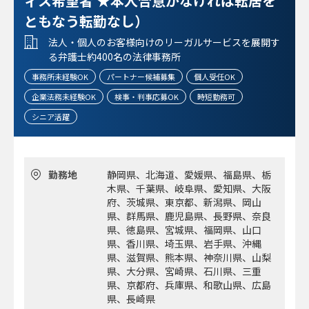
ィス希望者 ★本人合意がなければ転居を
ともなう転勤なし）
法人・個人のお客様向けのリーガルサービスを展開す
る弁護士約400名の法律事務所
事務所未経験OK
パートナー候補募集
個人受任OK
企業法務未経験OK
検事・判事応募OK
時短勤務可
シニア活躍
勤務地
静岡県、北海道、愛媛県、福島県、栃
木県、千葉県、岐阜県、愛知県、大阪
府、茨城県、東京都、新潟県、岡山
県、群馬県、鹿児島県、長野県、奈良
県、徳島県、宮城県、福岡県、山口
県、香川県、埼玉県、岩手県、沖縄
県、滋賀県、熊本県、神奈川県、山梨
県、大分県、宮崎県、石川県、三重
県、京都府、兵庫県、和歌山県、広島
県、長崎県