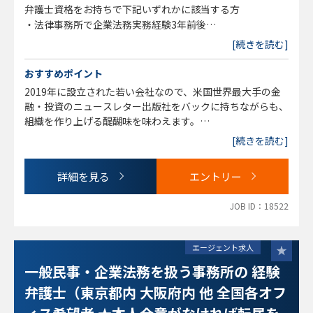
等）
弁護士資格をお持ちで下記いずれかに該当する方
・法律相談（グループ会社も含む）、顧問弁護士の窓口対応
・法律事務所で企業法務実務経験3年前後
・訴訟対応（顧問弁護士との連携）
（※3年未満でも経験次第で応相談となります。また一般民
[続きを読む]
・知財関連（商標・著作権の管理、著作権侵害に対する対
事のご経験のみでも歓迎）
応、等）
・事業会社での企業法務経験3年前後
おすすめポイント
・法的調査全般
2019年に設立された若い会社なので、米国世界最大手の金
ご経験によっては海外案件をお任せする場合があります。
＜歓迎要項＞
融・投資のニュースレター出版社をバックに持ちながらも、
・ビジネス的な思考力をお持ちの方
組織を作り上げる醍醐味を味わえます。
※変更の範囲：会社の定める業務とする
・コミュニケーション能力が高い方
[続きを読む]
・自発的に行動ができる方
自主性を尊重しており、率先してやりたいことを任せてもら
える環境です。グループ会社の各法務担当と連携をとり、一
詳細を見る
エントリー
つのチームとして動いているため、幅広い経験を積むことが
可能です。
JOB ID：18522
フルリモート、フレックス制度が導入されており、非常に柔
軟に働くことができます。同社はグループ会社含め、子育て
エージェント求人
中の女性の方が多く、ワークライフバランスを重視しながら
一般民事・企業法務を扱う事務所の 経験
も、法務としてのキャリアを目指せるポジションです。
弁護士（東京都内 大阪府内 他 全国各オフ