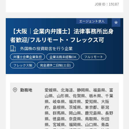
JOB ID：19187
・弁護士資格、司法書士資格をお持ちの方
エージェント求人
【大阪｜企業内弁護士】法律事務所出身
者歓迎/フルリモート・フレックス可
外国株の投資助言を行う企業
弁護士会費企業負担
企業法務未経験OK
フルリモート
フレックス制
完全週休二日制(土日)
勤務地
愛媛県、北海道、静岡県、福島県、富
山県、山形県、佐賀県、栃木県、千葉
県、岐阜県、福井県、愛知県、大阪
府、島根県、茨城県、東京都、新潟
県、群馬県、岡山県、鹿児島県、長野
県、徳島県、奈良県、鳥取県、秋田
県、宮城県、福岡県、山口県、青森