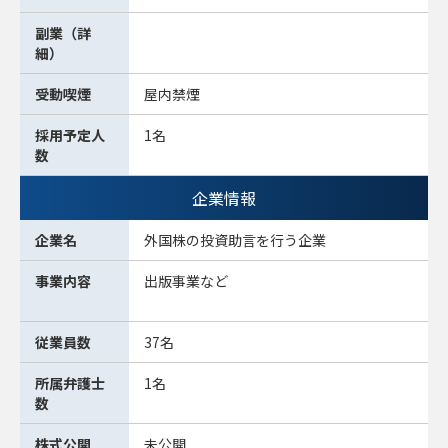
副業（詳
細）
受動喫煙
屋内禁煙
採用予定人
1名
数
企業情報
企業名
外国株の投資助言を行う企業
事業内容
出版事業など
従業員数
37名
所属弁護士
1名
数
株式公開
未公開