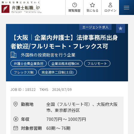
閲覧履歴
気になる
ログイン
エージェント求人
【大阪｜企業内弁護士】法律事務所出身
者歓迎/フルリモート・フレックス可
外国株の投資助言を行う企業
弁護士会費企業負担
企業法務未経験OK
フルリモート
フレックス制
完全週休二日制(土日)
JOB ID：18522
TKHS
2026/07/09
勤務地
全国（フルリモート可）、大阪府大阪
市、東京都渋谷区
年収
700万円 ～ 1000万円
対象修習期
60期 ～ 76期