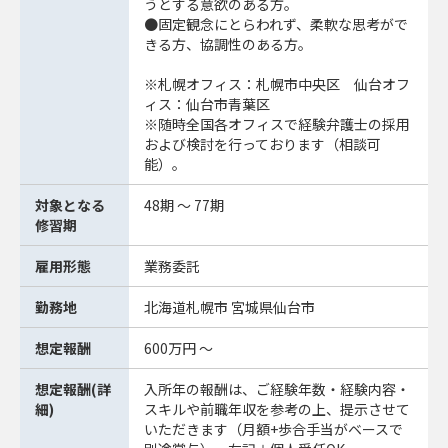
うとする意欲のある方。
●固定観念にとらわれず、柔軟な思考がで
きる方、協調性のある方。
※札幌オフィス：札幌市中央区 仙台オフ
ィス：仙台市青葉区
※随時全国各オフィスで経験弁護士の採用
および検討を行っております（相談可
能）。
対象となる
48期 ～ 77期
修習期
雇用形態
業務委託
勤務地
北海道札幌市 宮城県仙台市
想定報酬
600万円 ～
想定報酬(詳
入所年の報酬は、ご経験年数・経験内容・
細)
スキルや前職年収を参考の上、提示させて
いただきます（月額+歩合手当がベースで