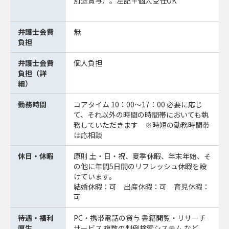
別途賞与）。左記＋個人受任OK
弁護士会費
無
負担
弁護士会費
個人負担
負担（詳
細）
勤務時間
コアタイム 10：00〜17：00 必要に応じ
て、それ以外の時間の時間帯においても執
務していただきます ※時短の勤務時間帯
は応相談
休日・休暇
原則 土・日・祝、夏季休暇、年末年始、そ
の他に年間5日間のリフレッシュ休暇を設
けています。
結婚休暇：可 出産休暇：可 育児休暇：
可
待遇・福利
PC・携帯電話の貸与 書籍閲覧・リサーチ
厚生
サービス 複数の判例検索システム など