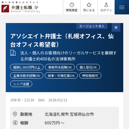
閲覧履歴
気になる
ログイン
エージェント求人
アソシエイト弁護士（札幌オフィス、仙
台オフィス希望者）
法人・個人のお客様向けのリーガルサービスを展開す
る弁護士約400名の法律事務所
報酬1,000万円以上
事務所未経験OK
個人受任OK
企業法務未経験OK
検事・判事応募OK
時短勤務可
シニア活躍
JOB ID：12130
SAG
2026/02/21
勤務地
北海道札幌市 宮城県仙台市
報酬
600万円 ～