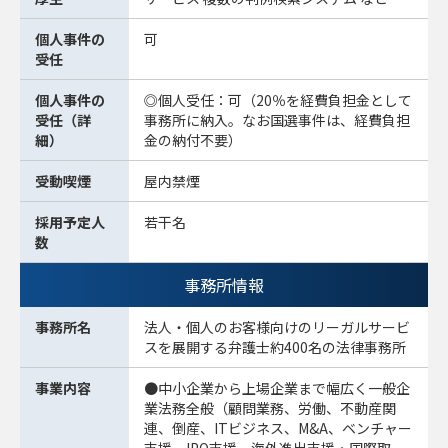
個人事件の
可
受任
個人事件の
◎個人受任：可（20％を経費負担金として
受任（詳
事務所に納入。なお国選事件は、経費負担
細）
金の納付不要）
受動喫煙
屋内禁煙
採用予定人
若干名
数
事務所情報
事務所名
法人・個人のお客様向けのリーガルサービ
スを展開する弁護士約400名の法律事務所
事業内容
●中小企業から上場企業まで幅広く一般企
業法務全般（顧問業務、労働、不動産関
連、倒産、ITビジネス、M&A、ベンチャー