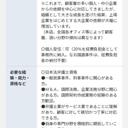
※これまで、顧客層の多い個人・中小企業
からの依頼を中心に対応してきましたが、
組織として大きな成長を遂げた結果、上場
企業をはじめとする大企業の依頼が大幅に
増加しています。
（本店、全国各オフィス等によって顧客
層、扱い分野の傾向は異なります）
◎個人受任：可（20％を経費負担金として
事務所に納入。なお国選事件は、経費負担
金の納付不要）
必要な経
◎日本法弁護士資格
験・能力・
●一般民事事件、刑事事件に関心がある
資格など
方。
●Ｍ＆Ａ、国際法務、企業法務分野に関心
がある方。国際契約作成業務の経験のある
方歓迎。
●弁護士業がサービス業であることに理解
があり、顧客に対して親切かつ丁寧に対応
できる方。
●自身の専門分野を積極的に開拓していこ