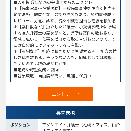
■入所後 数年経過の弁護士からのコメント
＊【民事家事～企業法務】一般民事事件を幅広く担当＋
企業法務（顧問企業）の割り当てもあり、契約書作成・
レビュー、労働、訴訟、諸々相談も担当し経験を積める
＊【案件数など】独立した弁護士、小規模事務所に所属
する友人弁護士の話を聞くと、弊所は案件の数も多く、
領域も広いし、仕事をゼロから取る苦労もないので、そ
こは自分的にはフィットするし有難い
＊【報酬など】相応に稼ぎたいと希望する人＝ 相応の忙
しさは当然ある。そうでない人も、組織としては調整し
やすいので活躍の場が拡がる
■定時や時短勤務 相談可
■就業環境：自由度が高い、風通しが良い
エントリー
募集要項
ポジション
アソシエイト弁護士（札幌オフィス、仙台
オフィス希望者）