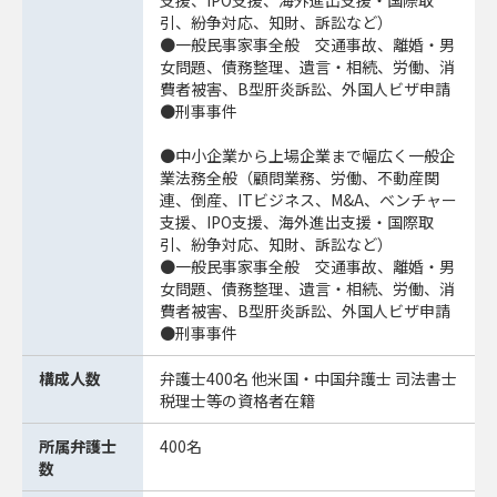
支援、IPO支援、海外進出支援・国際取
引、紛争対応、知財、訴訟など）
●一般民事家事全般 交通事故、離婚・男
女問題、債務整理、遺言・相続、労働、消
費者被害、B型肝炎訴訟、外国人ビザ申請
●刑事事件
●中小企業から上場企業まで幅広く一般企
業法務全般（顧問業務、労働、不動産関
連、倒産、ITビジネス、M&A、ベンチャー
支援、IPO支援、海外進出支援・国際取
引、紛争対応、知財、訴訟など）
●一般民事家事全般 交通事故、離婚・男
女問題、債務整理、遺言・相続、労働、消
費者被害、B型肝炎訴訟、外国人ビザ申請
●刑事事件
構成人数
弁護士400名 他米国・中国弁護士 司法書士
税理士等の資格者在籍
所属弁護士
400名
数