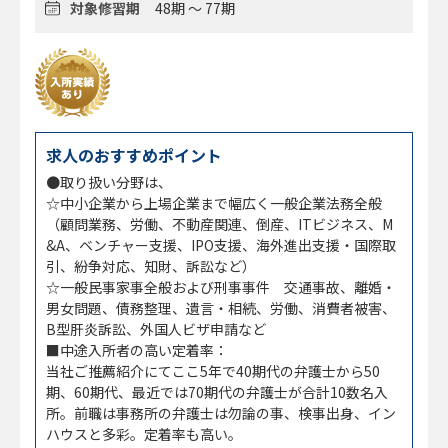
対象修習期
48期 ～ 77期
求人のおすすめポイント
●取り扱い分野は、
☆中小企業から上場企業まで幅広く一般企業法務全般
（顧問業務、労働、不動産関連、倒産、ITビジネス、M
&A、ベンチャー支援、IPO支援、海外進出支援・国際取
引、紛争対応、知財、訴訟など）
☆一般民事家事全般および刑事事件 交通事故、離婚・
男女問題、債務整理、遺言・相続、労働、消費者被害、
B型肝炎訴訟、外国人ビザ申請など
■中途入所者の高い定着率：
当社ご推薦紹介にてここ5年で40期代の弁護士から50
期、60期代、最近では70期代の弁護士が合計10数名入
所。前職は事務所の弁護士は勿論の事、検事出身、イン
ハウスと多彩。定着率も高い。