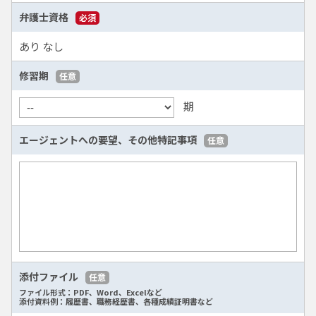
弁護士資格
必須
あり
なし
修習期
任意
期
エージェントへの要望、
その他特記事項
任意
添付ファイル
任意
ファイル形式：PDF、Word、Excelなど
添付資料例：履歴書、職務経歴書、各種成績証明書など