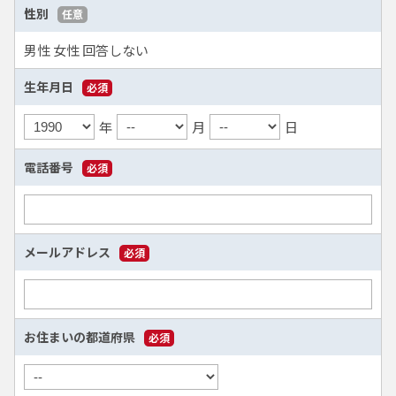
性別
任意
男性
女性
回答しない
生年月日
必須
年
月
日
電話番号
必須
メールアドレス
必須
お住まいの都道府県
必須