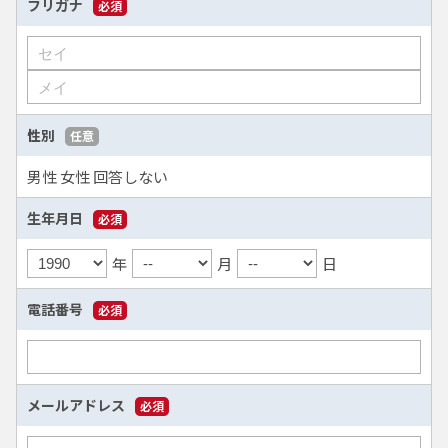
フリガナ
必須
性別
任意
男性
女性
回答しない
生年月日
必須
年
月
日
電話番号
必須
メールアドレス
必須