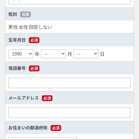
性別
任意
男性
女性
回答しない
生年月日
必須
年
月
日
電話番号
必須
メールアドレス
必須
お住まいの都道府県
必須