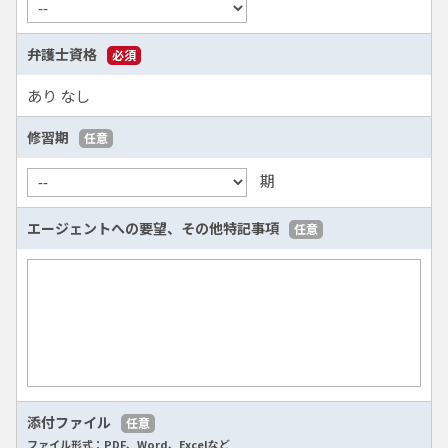
弁護士資格
必須
あり
なし
修習期
任意
期
エージェントへの要望、
その他特記事項
任意
添付ファイル
任意
ファイル形式：PDF、Word、Excelなど