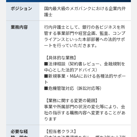
ポジション
国内最大級のメガバンクにおける企業内弁
護士
業務内容
行内弁護士として、銀行の各ビジネスを所
管する事業部門や経営企画、監査、コンプ
ライアンスといった本部部署への法的サポ
ートを行っていただきます。
【具体的な業務】
■法律相談（契約書レビュー、金融規制を
中心とした法的アドバイス）
■新規事業・M&Aにおける各種法的サポー
ト
■危機管理対応（訴訟対応等）
【業務に関する変更の範囲】
事業や所属部門の状況の変化等により、会
社の指示する職務内容へ変更することがあ
ります
必要な経
【担当者クラス】