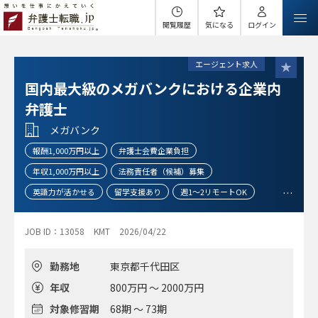
閲覧履歴
気になる
ログイン
エージェント求人
国内最大級のメガバンクにおける企業内
弁護士
メガバンク
報酬1,000万円以上
弁護士会費企業負担
年収1,000万円以上
法務責任者（候補）募集
英語力が活かせる
留学支援あり
週1～2リモートOK
完全週休二日制(土日)
JOB ID：13058
KMT
2026/04/22
勤務地
東京都千代田区
年収
800万円 ～ 2000万円
対象修習期
68期 ～ 73期