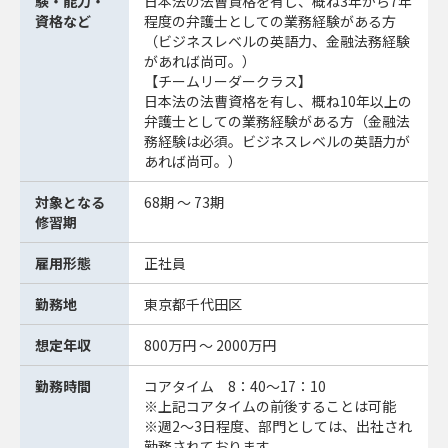
験・能力・
日本法の法曹資格を有し、概ね3年から7年
資格など
程度の弁護士としての業務経験がある方
（ビジネスレベルの英語力、金融法務経験
があれば尚可。）
【チームリーダークラス】
日本法の法曹資格を有し、概ね10年以上の
弁護士としての業務経験がある方（金融法
務経験は必須。ビジネスレベルの英語力が
あれば尚可。）
対象となる
68期 ～ 73期
修習期
雇用形態
正社員
勤務地
東京都千代田区
想定年収
800万円 ～ 2000万円
勤務時間
コアタイム 8：40～17：10
※上記コアタイムの前後することは可能
※週2～3日程度、部門としては、出社され
勤務されております。