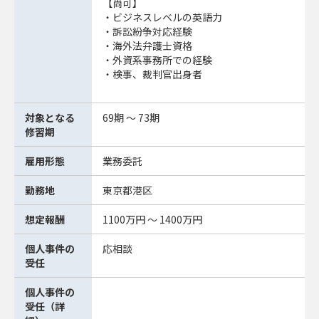
【尚可】
・ビジネスレベルの英語力
・訴訟紛争対応経験
・海外法弁護士資格
・外資系事務所での経験
・検事、裁判官出身者
対象となる
69期 ～ 73期
修習期
雇用形態
業務委託
勤務地
東京都港区
想定報酬
1100万円 ～ 1400万円
個人事件の
応相談
受任
個人事件の
受任（詳