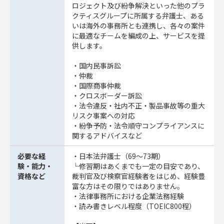
ロジェクト及び紛争解決といった他のプラ
クティスグループに所属する弁護士、ある
いは海外の事務所とも連携し、各々の案件
に最適なチームを編成の上、サービスを提
供します。
・国内民事訴訟
・仲裁
・国際商事仲裁
・クロスボーダー訴訟
・法令違反・社内不正・製品事故等の重大
リスク事案への対応
・紛争予防・法令順守コンプライアンスに
関するアドバイスなど
必要な経
・日本法弁護士（69～73期）
験・能力・
└修習期はあくまでも一定の目安であり、
資格など
裁判官及び検察官経験者をはじめ、経験豊
富な方はその限りではありません。
・法律事務所における企業法務経験
・読み書きレベル程度（TOEIC800程）