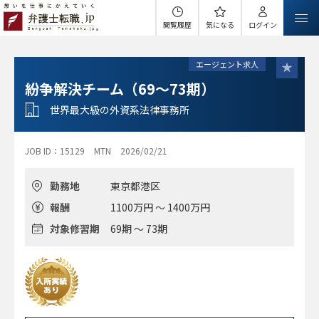
閲覧履歴
気になる
ログイン
エージェント求人
紛争解決チーム（69～73期）
世界最大級の外資系法律事務所
JOB ID：15129
MTN
2026/02/21
勤務地
東京都港区
報酬
1100万円 ～ 1400万円
対象修習期
69期 ～ 73期