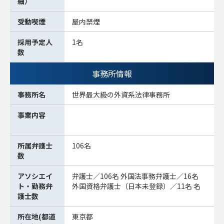
細）
受動喫煙
屋内禁煙
採用予定人
1名
数
事務所情報
事務所名
世界最大級の外資系法律事務所
事業内容
所属弁護士
106名
数
アソシエイ
弁護士／106名 外国法事務弁護士／16名
ト・勤務弁
外国資格弁護士（日本未登録）／11名 名
護士数
所在地(都道
東京都