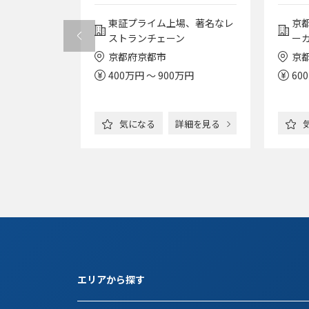
外展開も拡
経験OK
社】
／フレック
群
画開発を行う
東証プライム上場、著名なレ
京
ト可／ほか
ストランチェーン
ー
サービス／
京都府京都市
京
下のWLB◎
0万円
400万円 ～ 900万円
60
詳細を見る
気になる
詳細を見る
エリアから探す