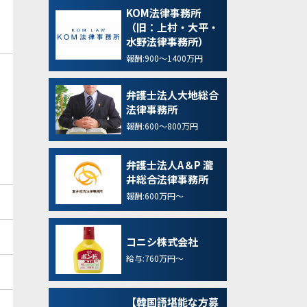
KOM法律事務所
（旧：上村・大平・
水野法律事務所）
報酬:900～1400万円
弁護士法人大地総合
法律事務所
報酬:600～800万円
弁護士法人A＆P 瀧
井総合法律事務所
報酬:600万円～
コニシ株式会社
給与:760万円～
【韓国語堪能な方募