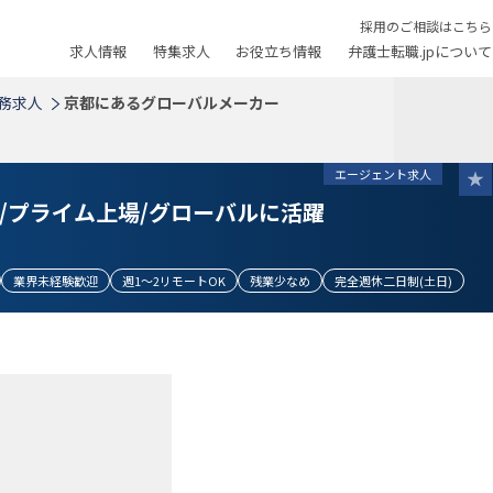
採用のご相談はこちら
求人情報
特集求人
お役立ち情報
弁護士転職.jpについて
務求人
京都にあるグローバルメーカー
エージェント求人
/プライム上場/グローバルに活躍
業界未経験歓迎
週1～2リモートOK
残業少なめ
完全週休二日制(土日)