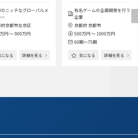
法務担当/福利厚生抜
ンタメ企業｜海外展開も拡
大中】法務担当／フレック
都のニッチなグローバルメ
有名ゲームの企画開発を行う
スあり／リモート可／ほか
カー
企業
にない福利厚生サービス／
都府京都市左京区
京都府 京都市
残業平均10h以下のWLB◎
0万円 ～ 900万円
500万円 ～ 1000万円
60期〜75期
気になる
詳細を見る
気になる
詳細を見る