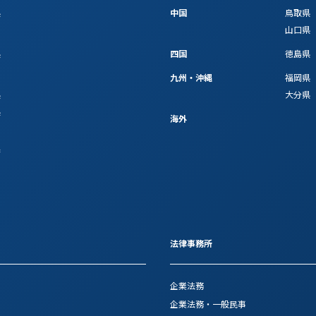
県
中国
鳥取県
山口県
県
四国
徳島県
九州・沖縄
福岡県
県
大分県
県
海外
府
法律事務所
企業法務
企業法務・一般民事