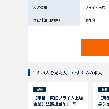
株式公開
プライム市場
所在地(都道府県)
京都府
この求人を見た人におすすめの求人
新着
新着
でもおなじ
【京都｜東証プライム上場
【京
を生んだエ
企業】法務担当/ロー卒未
界シ