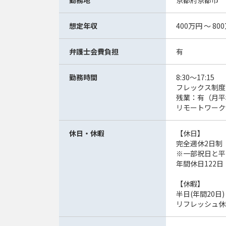
勤務地
京都府京都市
想定年収
400万円 ～ 80
弁護士会費負担
有
勤務時間
8:30～17:15
フレックス制度
残業：有（月平
リモートワーク
休日・休暇
【休日】
完全週休2日制
※一部祝日と平
年間休日122日
【休暇】
半日(年間20日
リフレッシュ休