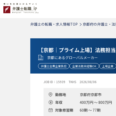
弁護士の転職・求人情報TOP
京都府の弁護士・法
【京都｜プライム上場】法務担当
京都にあるグローバルメーカー
弁護士会費企業負担
企業法務未経験OK
上場企業
JOB ID：15939
TKHS
2026/08/06
勤務地
京都府京都市
年収
400万円 ～ 800万円
対象修習期
60期 ～ 77期