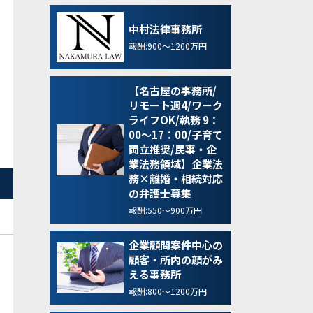
中村法律事務所
報酬:900～1200万円
【名古屋の事務所/
リモート週4/ワーク
ライフOK/執務 9：
00～17：00/子育て
両立推奨/民事・企
業法務領域】企業法
務×離婚・相続対応
の弁護士募集
報酬:550～900万円
企業顧問案件中心の
顧客・所内の顔がみ
える事務所
報酬:800～1200万円