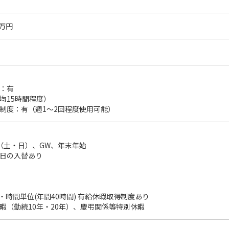
0万円
：有
均15時間程度）
制度：有（週1～2回程度使用可能）
（土・日）、GW、年末年始
日の入替あり
)・時間単位(年間40時間) 有給休暇取得制度あり
暇（勤続10年・20年）、慶弔関係等特別休暇