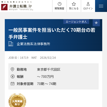
閲覧履歴
気になる
ログイン
エージェント求人
一般民事案件を担当いただく70期台の若
手弁護士
企業法務系法律事務所
JOB ID：16719
MAT
2026/02/24
勤務地
東京都千代田区
報酬
～ 700万円
対象修習期
70期 ～ 74期