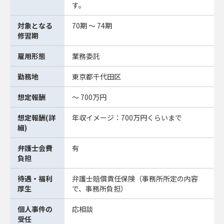
す。
対象となる
70期 ～ 74期
修習期
雇用形態
業務委託
勤務地
東京都千代田区
想定報酬
～ 700万円
想定報酬(詳
年収イメージ：700万円くらいまで
細)
弁護士会費
有
負担
待遇・福利
弁護士賠償責任保険（事務所所定の内容
厚生
で、事務所負担）
個人事件の
応相談
受任