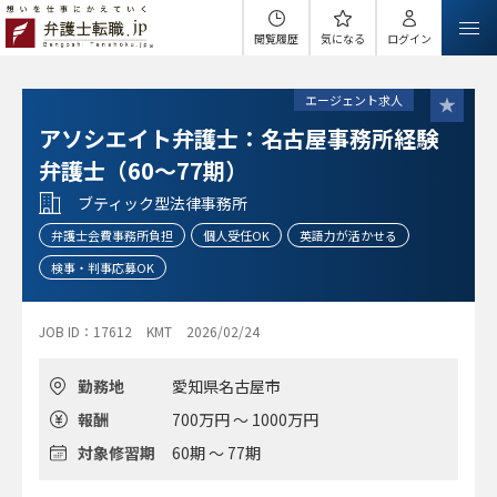
閲覧履歴
気になる
ログイン
エージェント求人
アソシエイト弁護士：名古屋事務所経験
弁護士（60～77期）
ブティック型法律事務所
弁護士会費事務所負担
個人受任OK
英語力が活かせる
検事・判事応募OK
JOB ID：17612
KMT
2026/02/24
勤務地
愛知県名古屋市
報酬
700万円 ～ 1000万円
対象修習期
60期 ～ 77期