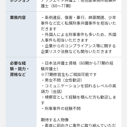
ポジション
アソシエイト弁護士：名古屋事務所経験弁
護士（60～77期）
業務内容
・条例違反、傷害・暴行、麻薬関連、少年
事件など広く私撰刑事弁護事件を担当いた
だきます
・外国人による刑事事件も多いため、外国
人事件も担当いただきます
・企業からのコンプライアンス等に関する
企業リスク法務なども関与いただきます
必要な経
・日本法弁護士資格（60期から77期の経
験・能力・
験弁護士）
資格など
※77期修習生もご相談可能です
・男女不問（女性歓迎）
・コミュニケーションを図れるレベルの英
語力（会話）
・検察官として経験を積んだ方も歓迎しま
す
・刑事事件の経験不問
期待する人物像
・素直に前向きに事件に取り組んでいただ