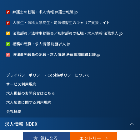
弁護士の転職・求人情報 弁護士転職.jp
大学生・法科大学院生・司法修習生のキャリア支援サイト
法務部員／法律事務職員／知財部員の転職・求人情報 法務求人.jp
総務の転職・求人情報 総務求人.jp
法律事務職員の転職・求人情報 法律事務職員転職.jp
プライバシーポリシー・Cookieポリシーについて
サービス利用規約
求人掲載のお問合せはこちら
求人広告に関する利用規約
会社概要
求人情報 INDEX
Copyright © C&R Legal Agency Co.,Ltd. All Rights Reserved.
基本情報
このサイトは reCAPTCHA によって保護されており、Googleの
利用規約
と
プライバシーポリシー
が
エントリー
適用されます。