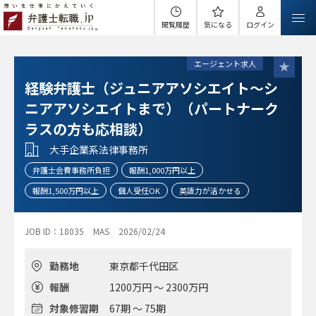
閲覧履歴
気になる
ログイン
エージェント求人
経験弁護士（ジュニアアソシエイト～シ
ニアアソシエイトまで）（パートナーク
ラスの方も応相談）
大手企業系法律事務所
弁護士会費事務所負担
報酬1,000万円以上
報酬1,500万円以上
個人受任OK
英語力が活かせる
JOB ID：18035
MAS
2026/02/24
勤務地
東京都千代田区
報酬
1200万円 ～ 2300万円
対象修習期
67期 ～ 75期