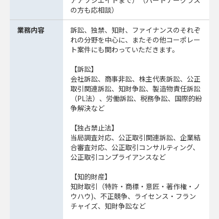
の方も応相談）
業務内容
訴訟、独禁、知財、ファイナンスのそれぞ
れの分野を中心に、またその他コーポレー
ト案件にも関わっていただきます。
【訴訟】
会社訴訟、商事非訟、株主代表訴訟、公正
取引関連訴訟、知財争訟、製造物責任訴訟
（PL法）、労働訴訟、税務争訟、国際的紛
争解決など
【独占禁止法】
当局調査対応、公正取引関連訴訟、企業結
合審査対応、公正取引コンサルティング、
公正取引コンプライアンスなど
【知的財産】
知財取引（特許・商標・意匠・著作権・ノ
ウハウ)、不正競争、ライセンス・フラン
チャイズ、知財争訟など