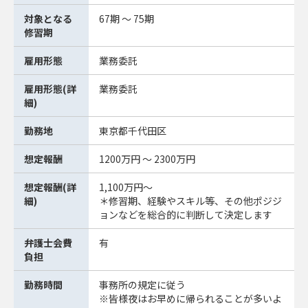
対象となる
67期 ～ 75期
修習期
雇用形態
業務委託
雇用形態(詳
業務委託
細)
勤務地
東京都千代田区
想定報酬
1200万円 ～ 2300万円
想定報酬(詳
1,100万円～
細)
＊修習期、経験やスキル等、その他ポジジ
ョンなどを総合的に判断して決定します
弁護士会費
有
負担
勤務時間
事務所の規定に従う
※皆様夜はお早めに帰られることが多いよ