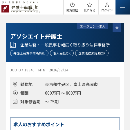
閲覧履歴
気になる
ログイン
エージェント求人
アソシエイト弁護士
企業法務・一般民事を幅広く取り扱う法律事務所
弁護士会費事務所負担
個人受任OK
企業法務未経験OK
JOB ID：18349
MTN
2026/02/24
勤務地
東京都中央区、富山県高岡市
報酬
600万円 ～ 800万円
対象修習期
～ 75期
求人のおすすめポイント