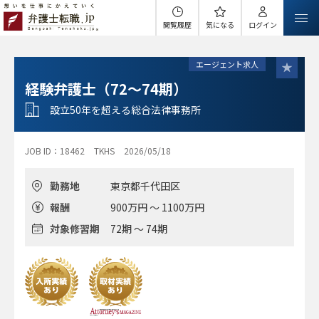
閲覧履歴
気になる
ログイン
エージェント求人
経験弁護士（72～74期）
設立50年を超える総合法律事務所
JOB ID：18462
TKHS
2026/05/18
勤務地
東京都千代田区
報酬
900万円 ～ 1100万円
対象修習期
72期 ～ 74期