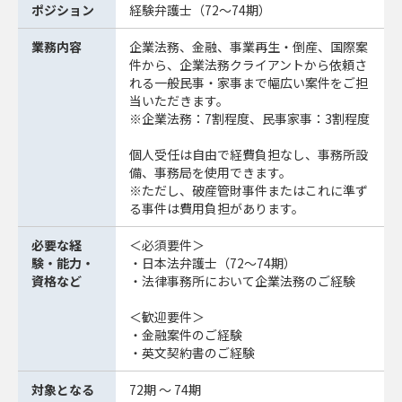
ポジション
経験弁護士（72～74期）
業務内容
企業法務、金融、事業再生・倒産、国際案
件から、企業法務クライアントから依頼さ
れる一般民事・家事まで幅広い案件をご担
当いただきます。
※企業法務：7割程度、民事家事：3割程度
個人受任は自由で経費負担なし、事務所設
備、事務局を使用できます。
※ただし、破産管財事件またはこれに準ず
る事件は費用負担があります。
必要な経
＜必須要件＞
験・能力・
・日本法弁護士（72～74期）
資格など
・法律事務所において企業法務のご経験
＜歓迎要件＞
・金融案件のご経験
・英文契約書のご経験
対象となる
72期 ～ 74期