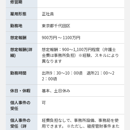
修習期
雇用形態
正社員
勤務地
東京都千代田区
想定報酬
900万円 ～ 1100万円
想定報酬(詳
想定報酬：900～1,100万円程度（弁護士
細)
会費は事務所負担）※経験、スキルにより
異なります
勤務時間
出所9：30～10：00頃 退所21：00～2
2：00頃
休日・休暇
基本、土日休み
個人事件の
可
受任
個人事件の
経費負担なしで、事務所設備、事務局を使
受任（詳
用できます。 ※ただし、破産管財事件また