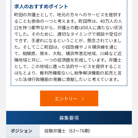
求人のおすすめポイント
町田の弁護士として、地元の方々へのサービスを提供す
ることも使命の一つと考えます。町田市は、40万人の人
口を持つ都市ながら、弁護士の数は50人に満たない状況
でした。そのために、適切なタイミングで相談や受任が
できず、手遅れになるということが、懸念されていまし
た。そしてここ町田は、小田急線やＪＲ横浜線を通じ
て、相模原、厚木、大和、横浜市港北地域、川崎など近
隣地域と共に、一つの経済圏を形成しています。弁護士
として、この地域に適った法的サービスを提供すること
はもとより、裁判所機能ないし紛争解決機能の拡充と言
った法律行政機能の発展に貢献したいと考えています。
エントリー
募集要項
ポジション
経験弁護士（63～76期）