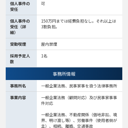
個人事件の
可
受任
個人事件の
150万円までは経費負担なし。それ以上は
受任（詳
3割負担。
細）
受動喫煙
屋内禁煙
採用予定人
1名
数
事務所情報
事務所名
一般企業法務、民事家事を扱う法律事務所
事業内容
一般企業法務（顧問対応）及び民事家事事
件対応
一般企業法務、不動産関係（借地非訟、境
界、明け渡し等）、労働事件（使用者側が
主）、相続、離婚、交通事故