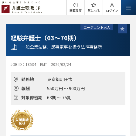
閲覧履歴
気になる
ログイン
エージェント求人
経験弁護士（63～76期）
一般企業法務、民事家事を扱う法律事務所
JOB ID：18534
KMT
2026/02/24
勤務地
東京都町田市
報酬
550万円 ～ 900万円
対象修習期
63期 ～ 75期