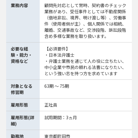
業務内容
顧問先対応として常時、契約書のチェック
業務があり、受任事件としては不動産関係
（借地非訟、境界、明け渡し等）、労働事
件（使用者側が主）、個人関係では相続、
離婚、交通事故など、交渉段階、訴訟段階
含め多様な業務を取り扱います。
必要な経
【必須要件】
験・能力・
・日本法弁護士
資格など
・弁護士業務を通じて人の役に立ちたい、
中小企業や市民の頼れる法曹になりたい、
という強い志を持つ方を求めています
対象となる
63期 ～ 75期
修習期
雇用形態
正社員
雇用形態(詳
試用期間：3ヵ月
細)
勤務地
東京都町田市