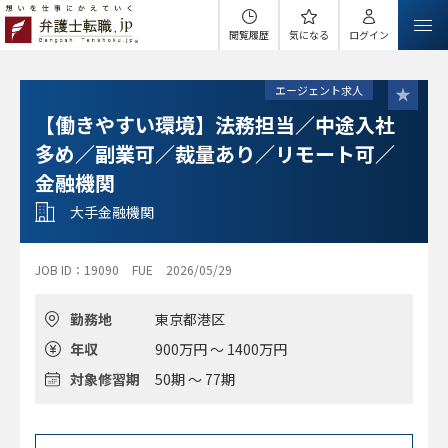
閲覧履歴
気になる
ログイン
エージェント求人
【働きやすい環境】法務担当／中途入社
多め／副業可／裁量あり／リモート可／
金融機関
大手金融機関
JOB ID：19090
FUE
2026/05/29
勤務地
東京都港区
年収
900万円 ～ 1400万円
対象修習期
50期 ～ 77期