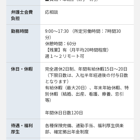
弁護士会費
応相談
負担
勤務時間
9:00～17:30 （所定労働時間：7時間30
分）
休憩時間：60分
【残業】有（月平均20時間程度）
週１～２リモート可
休日・休暇
完全週休2日制、年間有給休暇15日～20日
（下限日数は、入社半年経過後の付与日数
となります）
有給休暇（最大20日）、年末年始休暇、特
別休暇（結婚、出産、看護、療養、忌引
等）
年間休日日数120日
待遇・福利
各種保険完備、通勤手当、福利厚生倶楽
厚生
部、確定拠出年金制度