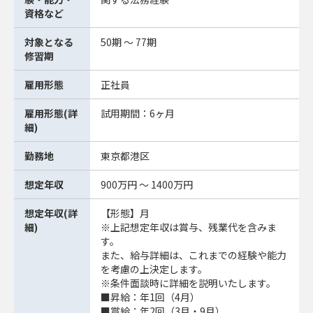
資格など
対象となる
50期 ～ 77期
修習期
雇用形態
正社員
雇用形態(詳
試用期間：6ヶ月
細)
勤務地
東京都港区
想定年収
900万円 ～ 1400万円
想定年収(詳
【形態】月
細)
※上記想定年収は賞与、残業代を含みま
す。
また、給与詳細は、これまでの経験や能力
を考慮の上決定します。
※条件面談時に詳細を説明いたします。
■昇給：年1回（4月）
■賞給：年2回（3月・9月）