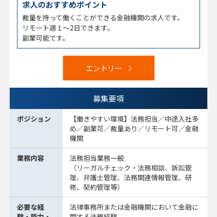
求人のおすすめポイント
裁量を持って働くことができる金融機関の求人です。
リモート週１～2日できます。
副業可能です。
エントリー
募集要項
ポジション
【働きやすい環境】法務担当／中途入社多
め／副業可／裁量あり／リモート可／金融
機関
業務内容
法務担当業務一般
（リーガルチェック・法務相談、訴訟管
理、弁護士管理、法務関連情報管理、研
修、契約管理等）
必要な経
法律事務所または金融機関において金融に
験・能力・
関する法務経験