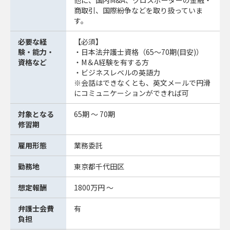
他に、国内M&A、クロスボーダーの金融・
商取引、国際紛争などを取り扱っていま
す。
必要な経
【必須】
験・能力・
・日本法弁護士資格（65～70期(目安)）
資格など
・M＆A経験を有する方
・ビジネスレベルの英語力
※会話はできなくとも、英文メールで円滑
にコミュニケーションができれば可
対象となる
65期 ～ 70期
修習期
雇用形態
業務委託
勤務地
東京都千代田区
想定報酬
1800万円 ～
弁護士会費
有
負担