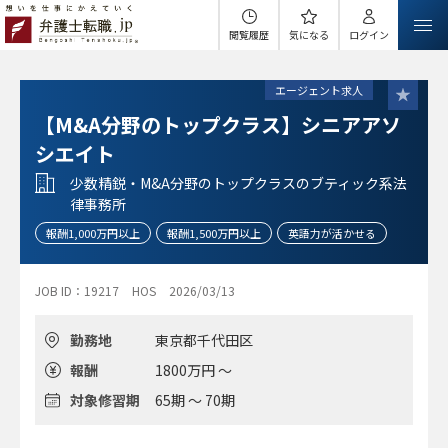
閲覧履歴
気になる
ログイン
エージェント求人
【M&A分野のトップクラス】シニアアソ
シエイト
少数精鋭・M&A分野のトップクラスのブティック系法
律事務所
報酬1,000万円以上
報酬1,500万円以上
英語力が活かせる
JOB ID：19217
HOS
2026/03/13
勤務地
東京都千代田区
報酬
1800万円 ～
対象修習期
65期 ～ 70期