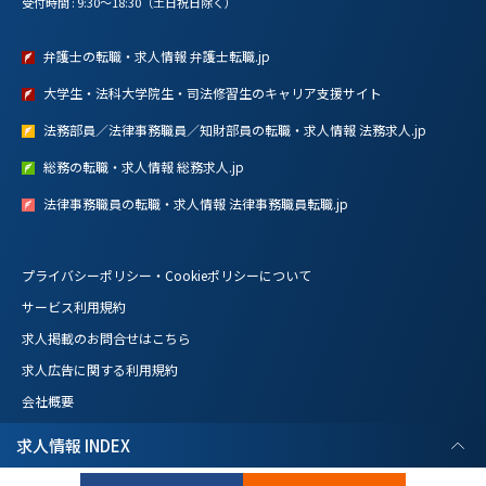
受付時間 : 9:30～18:30（土日祝日除く）
弁護士の転職・求人情報 弁護士転職.jp
大学生・法科大学院生・司法修習生のキャリア支援サイト
法務部員／法律事務職員／知財部員の転職・求人情報 法務求人.jp
総務の転職・求人情報 総務求人.jp
法律事務職員の転職・求人情報 法律事務職員転職.jp
プライバシーポリシー・Cookieポリシーについて
サービス利用規約
求人掲載のお問合せはこちら
求人広告に関する利用規約
会社概要
求人情報 INDEX
Copyright © C&R Legal Agency Co.,Ltd. All Rights Reserved.
基本情報
このサイトは reCAPTCHA によって保護されており、Googleの
利用規約
と
プライバシーポリシー
が