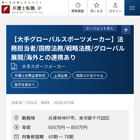
閲覧履歴
気になる
ログイン
エージェント求人
【大手グローバルスポーツメーカー】法
務担当者/国際法務/戦略法務/グローバル
展開/海外との連携あり
大手スポーツメーカー
弁護士会費企業負担
上場企業
英語力が活かせる
留学支援あり
JOB ID：19312
KATA
2026/05/08
勤務地
兵庫県神戸市、東京都千代田区
年収
650万円 ～ 850万円
対象修習期
60期 ～ 78期