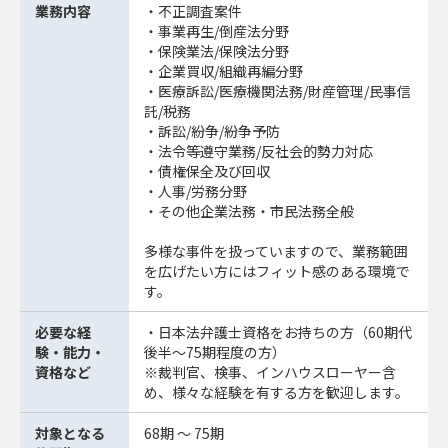
業務内容
・不正調査案件
・事業再生/倒産法分野
・保険業法/保険法分野
・企業買収/組織再編分野
・医療訴訟/医療機関法務/財産管理/民事信
託/税務
・訴訟/紛争/紛争予防
・法令等遵守業務/反社会的勢力対応
・債権保全及び回収
・人事/労務分野
・その他企業法務・市民法務全般
多様な事件を扱っていますので、業務範囲
を広げたい方にはフィット感のある環境で
す。
必要な経
・日本法弁護士資格をお持ちの方（60期代
験・能力・
後半～75期程度の方）
資格など
※裁判官、検事、インハウスローヤー含
め、様々な経験を有する方を歓迎します。
対象となる
68期 ～ 75期