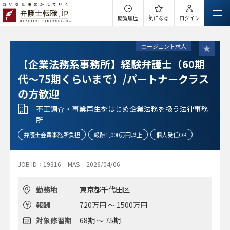
閲覧履歴
気になる
ログイン
エージェント求人
【企業法務系事務所】経験弁護士（60期
代～75期くらいまで）/パートナークラス
の方歓迎
不正調査・事業再生をはじめ企業法務を扱う法律事務
所
弁護士会費事務所負担
報酬1,000万円以上
個人受任OK
JOB ID：19316
MAS
2026/04/06
勤務地
東京都千代田区
報酬
720万円 ～ 1500万円
対象修習期
68期 ～ 75期