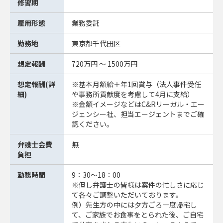
修習期
雇用形態
業務委託
勤務地
東京都千代田区
想定報酬
720万円 ～ 1500万円
想定報酬(詳
※基本月額給＋年1回賞与（法人事件受任
細)
や事務所貢献度を考慮して4月に支給）
※金額イメージなどはC&Rリーガル・エー
ジェンシー社、担当エージェントまでご確
認ください。
弁護士会費
無
負担
勤務時間
9：30～18：00
※但し弁護士の皆様は案件の忙しさに応じ
て各々ご調整いただいております。
例）先生方の中には夕方ごろ一度帰宅し
て、ご家族でお食事をとられた後、ご自宅