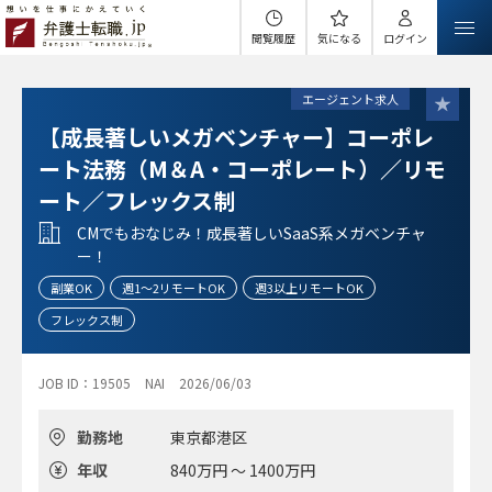
閲覧履歴
気になる
ログイン
エージェント求人
【成長著しいメガベンチャー】コーポレ
ート法務（M＆A・コーポレート）／リモ
ート／フレックス制
CMでもおなじみ！成長著しいSaaS系メガベンチャ
ー！
副業OK
週1～2リモートOK
週3以上リモートOK
フレックス制
JOB ID：19505
NAI
2026/06/03
勤務地
東京都港区
年収
840万円 ～ 1400万円