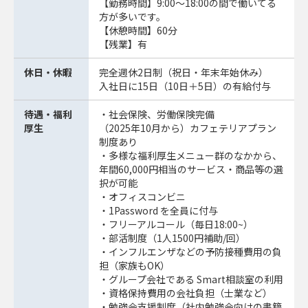
【勤務時間】9:00～18:00の間で働いてる
方が多いです。
【休憩時間】60分
【残業】有
休日・休暇
完全週休2日制（祝日・年末年始休み）
入社日に15日（10日＋5日）の有給付与
待遇・福利
・社会保険、労働保険完備
厚生
（2025年10月から）カフェテリアプラン
制度あり
・多様な福利厚生メニュー群のなかから、
年間60,000円相当のサービス・商品等の選
択が可能
・オフィスコンビニ
・1Password を全員に付与
・フリーアルコール（毎日18:00~）
・部活制度（1人1500円補助/回）
・インフルエンザなどの予防接種費用の負
担（家族もOK）
・グループ会社である Smart相談室の利用
・資格保持費用の会社負担（士業など）
・勉強会支援制度（社内勉強会向けの書籍