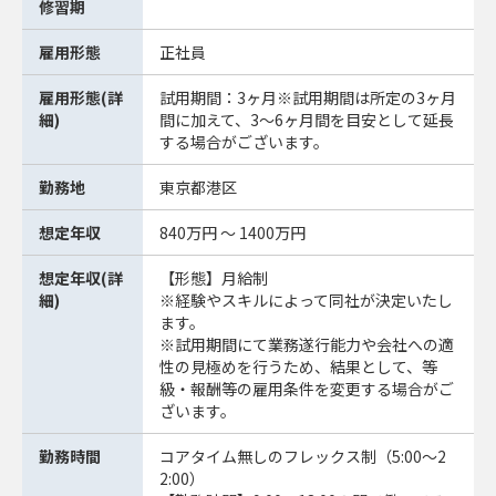
修習期
雇用形態
正社員
雇用形態(詳
試用期間：3ヶ月※試用期間は所定の3ヶ月
細)
間に加えて、3～6ヶ月間を目安として延長
する場合がございます。
勤務地
東京都港区
想定年収
840万円 ～ 1400万円
想定年収(詳
【形態】月給制
細)
※経験やスキルによって同社が決定いたし
ます。
※試用期間にて業務遂行能力や会社への適
性の見極めを行うため、結果として、等
級・報酬等の雇用条件を変更する場合がご
ざいます。
勤務時間
コアタイム無しのフレックス制（5:00～2
2:00）