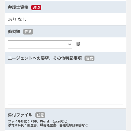
弁護士資格
必須
あり
なし
修習期
任意
期
エージェントへの要望、
その他特記事項
任意
添付ファイル
任意
ファイル形式：PDF、Word、Excelなど
添付資料例：履歴書、職務経歴書、各種成績証明書など