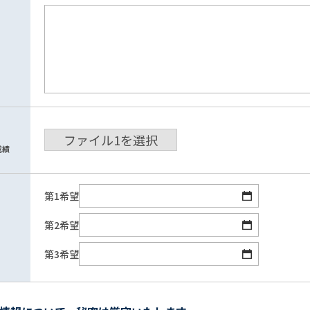
ファイル
1
を選択
成績
第1希望
第2希望
第3希望