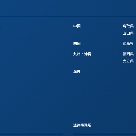
県
中国
鳥取県
山口県
県
四国
徳島県
九州・沖縄
福岡県
県
大分県
県
海外
府
法律事務所