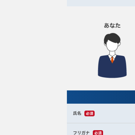
氏名
必須
フリガナ
必須