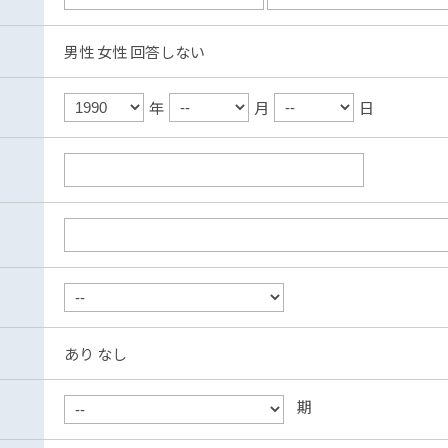
男性
女性
回答しない
年
月
日
あり
なし
期