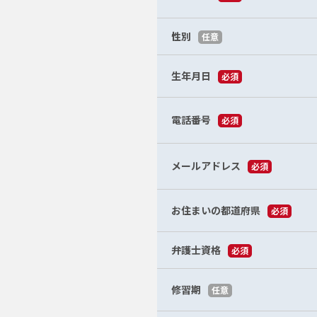
性別
任意
生年月日
必須
電話番号
必須
メールアドレス
必須
お住まいの都道府県
必須
弁護士資格
必須
修習期
任意