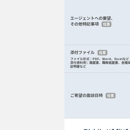
エージェントへの要望、
その他特記事項
任意
添付ファイル
任意
ファイル形式：PDF、Word、Excelなど
添付資料例：履歴書、職務経歴書、各種
証明書など
ご希望の面談日時
任意