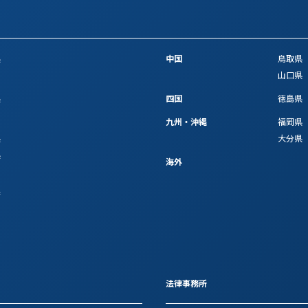
県
中国
鳥取県
山口県
県
四国
徳島県
九州・沖縄
福岡県
県
大分県
県
海外
府
法律事務所