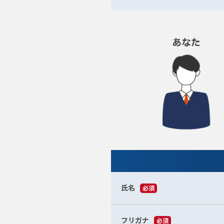
氏名
必須
フリガナ
必須