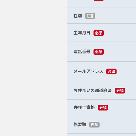
性別
任意
生年月日
必須
電話番号
必須
メールアドレス
必須
お住まいの都道府県
必須
弁護士資格
必須
修習期
任意