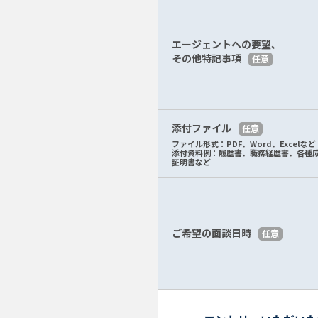
エージェントへの要望、
その他特記事項
任意
添付ファイル
任意
ファイル形式：PDF、Word、Excelなど
添付資料例：履歴書、職務経歴書、各種
証明書など
ご希望の面談日時
任意