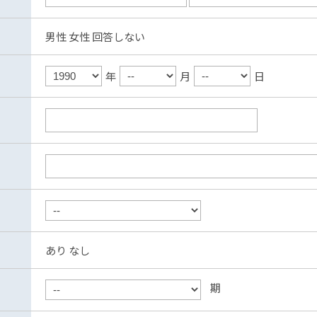
男性
女性
回答しない
年
月
日
あり
なし
期