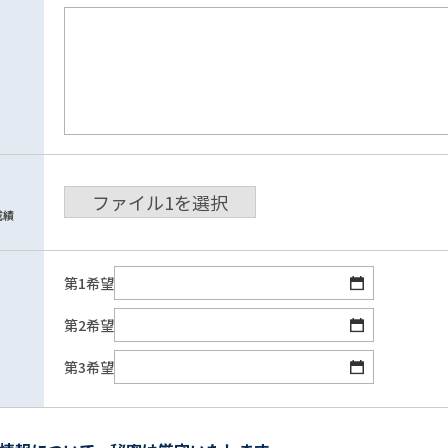
ファイル
1
を選択
成績
第1希望
第2希望
第3希望