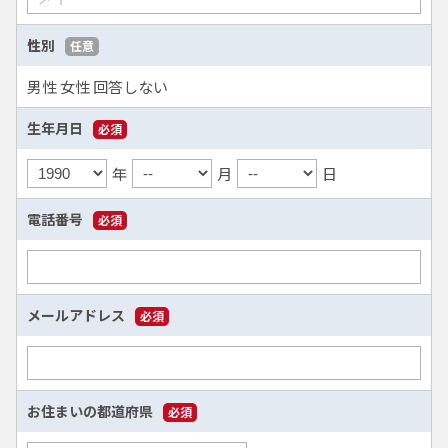
性別
任意
男性
女性
回答しない
生年月日
必須
年
月
日
電話番号
必須
メールアドレス
必須
お住まいの都道府県
必須