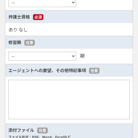
弁護士資格
必須
あり
なし
修習期
任意
期
エージェントへの要望、
その他特記事項
任意
添付ファイル
任意
ファイル形式：PDF、Word、Excelなど