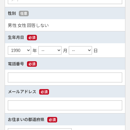
性別
任意
男性
女性
回答しない
生年月日
必須
年
月
日
電話番号
必須
メールアドレス
必須
お住まいの都道府県
必須