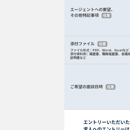
エージェントへの要望、
その他特記事項
任意
添付ファイル
任意
ファイル形式：PDF、Word、Excelなど
添付資料例：履歴書、職務経歴書、各種
証明書など
ご希望の面談日時
任意
エントリーいただいた
求人へのエントリーは