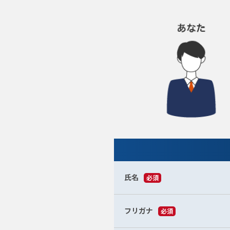
氏名
必須
フリガナ
必須