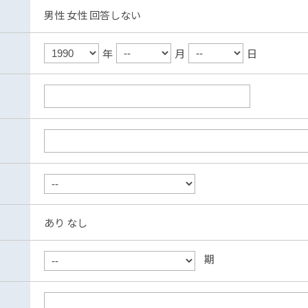
男性
女性
回答しない
年
月
日
あり
なし
期