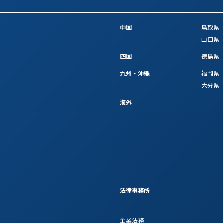
県
中国
鳥取県
山口県
県
四国
徳島県
九州・沖縄
福岡県
県
大分県
県
海外
府
法律事務所
企業法務