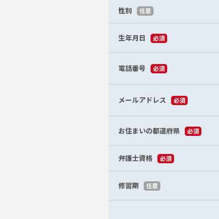
性別
任意
生年月日
必須
電話番号
必須
メールアドレス
必須
お住まいの都道府県
必須
弁護士資格
必須
修習期
任意