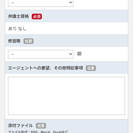
弁護士資格
必須
あり
なし
修習期
任意
期
エージェントへの要望、
その他特記事項
任意
添付ファイル
任意
ファイル形式：PDF、Word、Excelなど