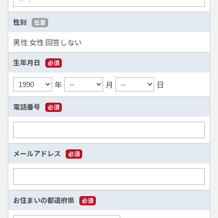
性別
任意
男性
女性
回答しない
生年月日
必須
年
月
日
電話番号
必須
メールアドレス
必須
お住まいの都道府県
必須