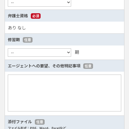
弁護士資格
必須
あり
なし
修習期
任意
期
エージェントへの要望、
その他特記事項
任意
添付ファイル
任意
ファイル形式：PDF、Word、Excelなど