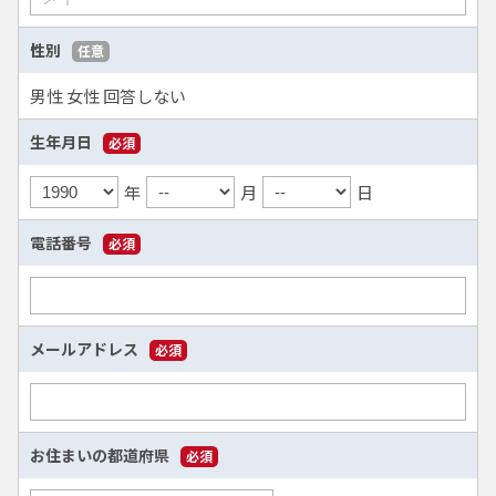
性別
任意
男性
女性
回答しない
生年月日
必須
年
月
日
電話番号
必須
メールアドレス
必須
お住まいの都道府県
必須