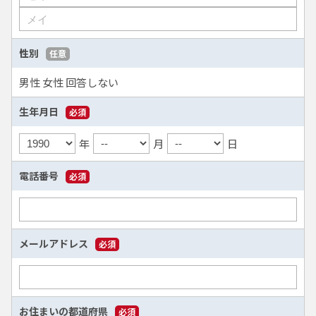
性別
任意
男性
女性
回答しない
生年月日
必須
年
月
日
電話番号
必須
メールアドレス
必須
お住まいの都道府県
必須