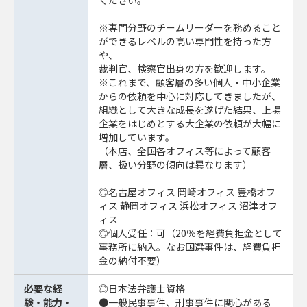
ください。
※専門分野のチームリーダーを務めること
ができるレベルの高い専門性を持った方
や、
裁判官、検察官出身の方を歓迎します。
※これまで、顧客層の多い個人・中小企業
からの依頼を中心に対応してきましたが、
組織として大きな成長を遂げた結果、上場
企業をはじめとする大企業の依頼が大幅に
増加しています。
（本店、全国各オフィス等によって顧客
層、扱い分野の傾向は異なります）
◎名古屋オフィス 岡崎オフィス 豊橋オフ
ィス 静岡オフィス 浜松オフィス 沼津オフ
ィス
◎個人受任：可（20％を経費負担金として
事務所に納入。なお国選事件は、経費負担
金の納付不要）
必要な経
◎日本法弁護士資格
験・能力・
●一般民事事件、刑事事件に関心がある