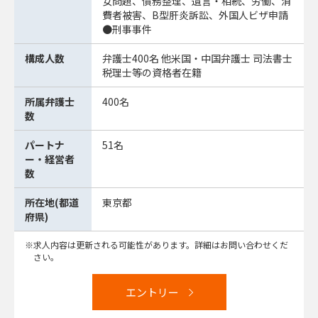
女問題、債務整理、遺言・相続、労働、消
費者被害、B型肝炎訴訟、外国人ビザ申請
●刑事事件
構成人数
弁護士400名 他米国・中国弁護士 司法書士
税理士等の資格者在籍
所属弁護士
400名
数
パートナ
51名
ー・経営者
数
所在地(都道
東京都
府県)
求人内容は更新される可能性があります。詳細はお問い合わせくだ
さい。
エントリー