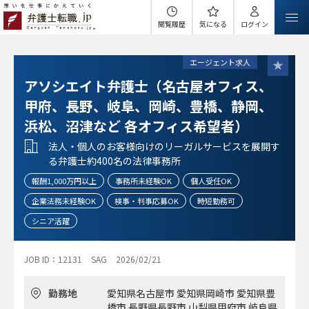
閲覧履歴
気になる
ログイン
エージェント求人
アソシエイト弁護士（名古屋オフィス、
甲府、長野、岐阜、岡崎、豊橋、静岡、
浜松、沼津など 各オフィス希望者）
法人・個人のお客様向けのリーガルサービスを展開す
る弁護士約400名の法律事務所
報酬1,000万円以上
事務所未経験OK
個人受任OK
企業法務未経験OK
検事・判事応募OK
時短勤務可
シニア活躍
JOB ID：12131
SAG
2026/02/21
勤務地
愛知県名古屋市 愛知県岡崎市 愛知県豊
橋市 長野県長野市 山梨県甲府市 岐阜県