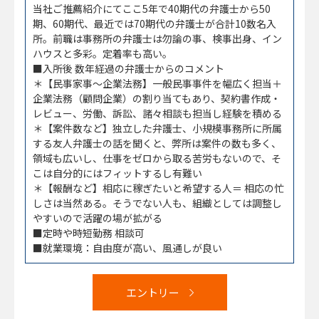
当社ご推薦紹介にてここ5年で40期代の弁護士から50
期、60期代、最近では70期代の弁護士が合計10数名入
所。前職は事務所の弁護士は勿論の事、検事出身、イン
ハウスと多彩。定着率も高い。
■入所後 数年経過の弁護士からのコメント
＊【民事家事～企業法務】一般民事事件を幅広く担当＋
企業法務（顧問企業）の割り当てもあり、契約書作成・
レビュー、労働、訴訟、諸々相談も担当し経験を積める
＊【案件数など】独立した弁護士、小規模事務所に所属
する友人弁護士の話を聞くと、弊所は案件の数も多く、
領域も広いし、仕事をゼロから取る苦労もないので、そ
こは自分的にはフィットするし有難い
＊【報酬など】相応に稼ぎたいと希望する人＝ 相応の忙
しさは当然ある。そうでない人も、組織としては調整し
やすいので活躍の場が拡がる
■定時や時短勤務 相談可
■就業環境：自由度が高い、風通しが良い
エントリー