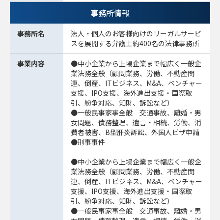
事務所情報
事務所名
法人・個人のお客様向けのリーガルサービ
スを展開する弁護士約400名の法律事務所
事業内容
●中小企業から上場企業まで幅広く一般企
業法務全般（顧問業務、労働、不動産関
連、倒産、ITビジネス、M&A、ベンチャー
支援、IPO支援、海外進出支援・国際取
引、紛争対応、知財、訴訟など）
●一般民事家事全般 交通事故、離婚・男
女問題、債務整理、遺言・相続、労働、消
費者被害、B型肝炎訴訟、外国人ビザ申請
●刑事事件
●中小企業から上場企業まで幅広く一般企
業法務全般（顧問業務、労働、不動産関
連、倒産、ITビジネス、M&A、ベンチャー
支援、IPO支援、海外進出支援・国際取
引、紛争対応、知財、訴訟など）
●一般民事家事全般 交通事故、離婚・男