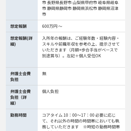
市 長野県長野市 山梨県甲府市 岐阜県岐阜
市 静岡県静岡市 静岡県浜松市 静岡県沼津
市
想定報酬
600万円 ～
想定報酬(詳
入所年の報酬は、ご経験年数・経験内容・
細)
スキルや前職年収を参考の上、提示させて
いただきます（月額+歩合手当がベースで
別途賞与）。左記＋個人受任OK
弁護士会費
無
負担
弁護士会費
個人負担
負担（詳
細）
勤務時間
コアタイム 10：00〜17：00 必要に応じ
て、それ以外の時間の時間帯においても執
務していただきます ※時短の勤務時間帯