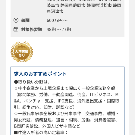
岐阜市 静岡県静岡市 静岡県浜松市 静岡
県沼津市
報酬
600万円 ～
対象修習期
48期 ～ 77期
求人のおすすめポイント
●取り扱い分野は、
☆中小企業から上場企業まで幅広く一般企業法務全般
（顧問業務、労働、不動産関連、倒産、ITビジネス、M
&A、ベンチャー支援、IPO支援、海外進出支援・国際取
引、紛争対応、知財、訴訟など）
☆一般民事家事全般および刑事事件 交通事故、離婚・
男女問題、債務整理、遺言・相続、労働、消費者被害、
B型肝炎訴訟、外国人ビザ申請など
■中途入所者の高い定着率：