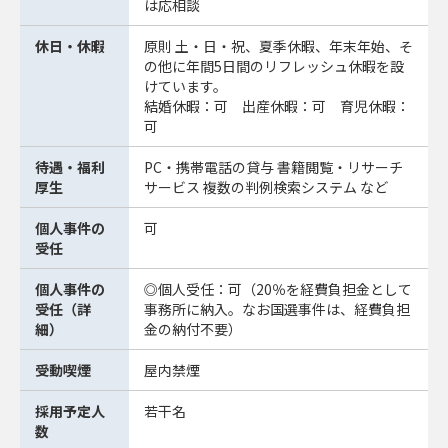
は応相談
休日・休暇
原則 土・日・祝、夏季休暇、年末年始、そ
の他に年間5日間のリフレッシュ休暇を設
けています。
結婚休暇：可 出産休暇：可 育児休暇：
可
待遇・福利
PC・携帯電話の貸与 書籍閲覧・リサーチ
厚生
サービス 複数の判例検索システム など
個人事件の
可
受任
個人事件の
◎個人受任：可（20％を経費負担金として
受任（詳
事務所に納入。なお国選事件は、経費負担
細）
金の納付不要）
受動喫煙
屋内禁煙
採用予定人
若干名
数