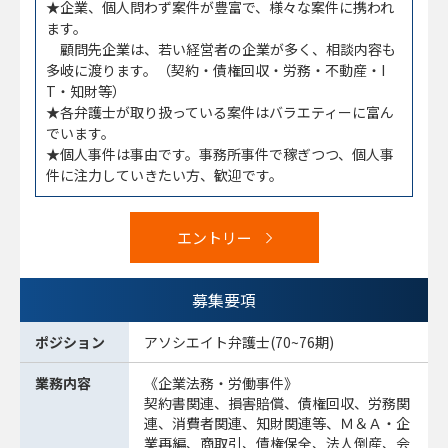
★企業、個人問わず案件が豊富で、様々な案件に携われ
ます。
顧問先企業は、若い経営者の企業が多く、相談内容も
多岐に渡ります。（契約・債権回収・労務・不動産・I
T・知財等）
★各弁護士が取り扱っている案件はバラエティーに富ん
でいます。
★個人事件は事由です。事務所事件で稼ぎつつ、個人事
件に注力していきたい方、歓迎です。
エントリー
募集要項
ポジション
アソシエイト弁護士(70~76期)
業務内容
《企業法務・労働事件》
契約書関連、損害賠償、債権回収、労務関
連、消費者関連、知財関連等、Ｍ＆Ａ・企
業再編、商取引、債権保全、法人倒産、会