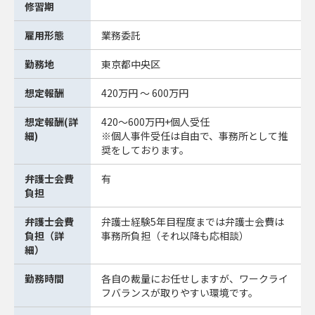
修習期
雇用形態
業務委託
勤務地
東京都中央区
想定報酬
420万円 ～ 600万円
想定報酬(詳
420～600万円+個人受任
細)
※個人事件受任は自由で、事務所として推
奨をしております。
弁護士会費
有
負担
弁護士会費
弁護士経験5年目程度までは弁護士会費は
負担（詳
事務所負担（それ以降も応相談）
細）
勤務時間
各自の裁量にお任せしますが、ワークライ
フバランスが取りやすい環境です。