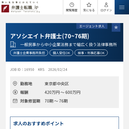
閲覧履歴
気になる
ログイン
エージェント求人
アソシエイト弁護士(70~76期)
一般民事から中小企業法務まで幅広く扱う法律事務所
弁護士会費事務所負担
個人受任OK
検事・判事応募OK
JOB ID：16950
KRS
2026/02/24
勤務地
東京都中央区
報酬
420万円 ～ 600万円
対象修習期
70期 ～ 76期
求人のおすすめポイント