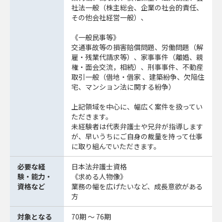
社法一般（株主総会、企業の社会的責任、
その他会社経営一般）、
《一般民事等》
交通事故等の損害賠償問題、労働問題（解
雇・残業代請求等）、家事事件（離婚、親
権・面会交流，相続）、刑事事件、不動産
取引一般（借地・借家 、建築紛争、欠陥住
宅、マンション法に関する紛争）
上記領域を中心に、幅広く案件を扱ってい
ただきます。
未経験者は代表弁護士や兄弁が指導します
が、早いうちにご自身の裁量を持って仕事
に取り組んでいただきます。
必要な経
日本法弁護士資格
験・能力・
《求める人物像》
資格など
業務の幅を広げたいなど、成長意欲がある
方
対象となる
70期 ～ 76期