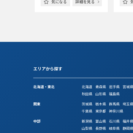
詳細を見る
気になる
詳細を見る
エリアから探す
北海道・東北
北海道
青森県
岩手県
宮城
秋田県
山形県
福島県
関東
茨城県
栃木県
群馬県
埼玉
千葉県
東京都
神奈川県
中部
新潟県
富山県
石川県
福井
山梨県
長野県
岐阜県
静岡