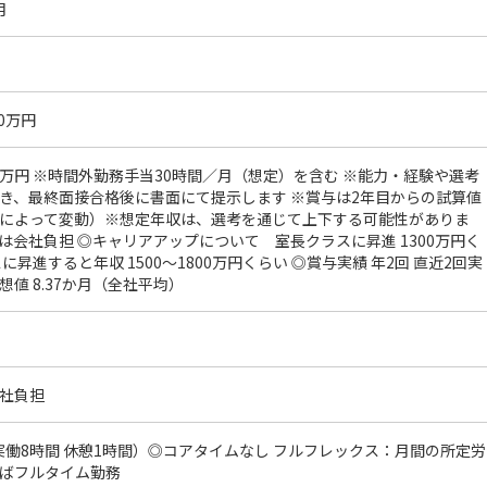
月
00万円
00万円 ※時間外勤務手当30時間／月（想定）を含む ※能力・経験や選考
き、最終面接合格後に書面にて提示します ※賞与は2年目からの試算値
によって変動）※想定年収は、選考を通じて上下する可能性がありま
は会社負担 ◎キャリアアップについて 室長クラスに昇進 1300万円く
に昇進すると年収 1500～1800万円くらい ◎賞与実績 年2回 直近2回実
値 8.37か月（全社平均）
社負担
00（実働8時間 休憩1時間）◎コアタイムなし フルフレックス：月間の所定労
ばフルタイム勤務