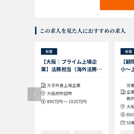
この求人を見た人におすすめの求人
新着
新着
ープ】知財
【大阪｜プライム上場企
【顧問
リモートワ
業】法務担当（海外法務
小～
有）/専門職クラス（課長
事も
級）
集/歓迎 企業法務
康飲料を生ん
大手外食上場企業
労
経験
学系メーカー
企
大阪府吹田市
務
890万円 ～ 1020万円
大
0万円
80
50