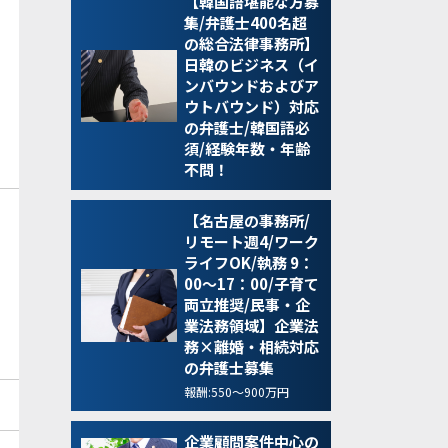
【韓国語堪能な方募
集/弁護士400名超
の総合法律事務所】
日韓のビジネス（イ
ンバウンドおよびア
ウトバウンド）対応
の弁護士/韓国語必
須/経験年数・年齢
不問！
【名古屋の事務所/
リモート週4/ワーク
ライフOK/執務 9：
00～17：00/子育て
両立推奨/民事・企
業法務領域】企業法
務×離婚・相続対応
の弁護士募集
報酬:550～900万円
企業顧問案件中心の