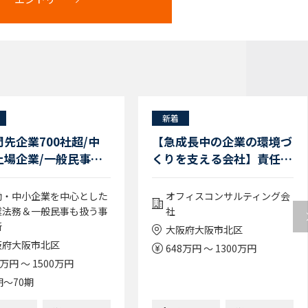
新着
先企業700社超/中
【急成長中の企業の環境づ
上場企業/一般民事家
くりを支える会社】責任者
扱う】経験弁護士募
候補ポジション/法務立ち
5年以上
上げメンバー
働・中小企業を中心とした
オフィスコンサルティング会
者（大阪勤務）
業法務＆一般民事も扱う事
社
所
大阪府大阪市北区
阪府大阪市北区
648万円 ～ 1300万円
0万円 ～ 1500万円
期〜70期