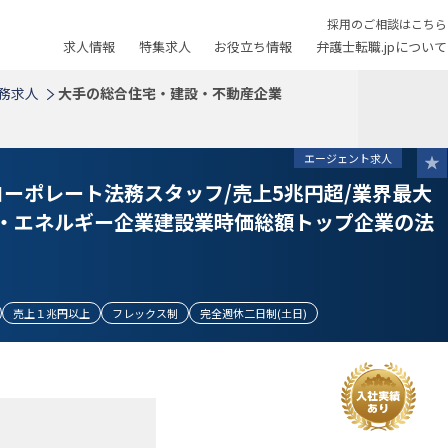
採用のご相談はこちら
求人情報
特集求人
お役立ち情報
弁護士転職.jpについて
務求人
大手の総合住宅・建設・不動産企業
エージェント求人
ーポレート法務スタッフ/売上5兆円超/業界最大
産・エネルギー企業建設業時価総額トップ企業の法
売上１兆円以上
フレックス制
完全週休二日制(土日)