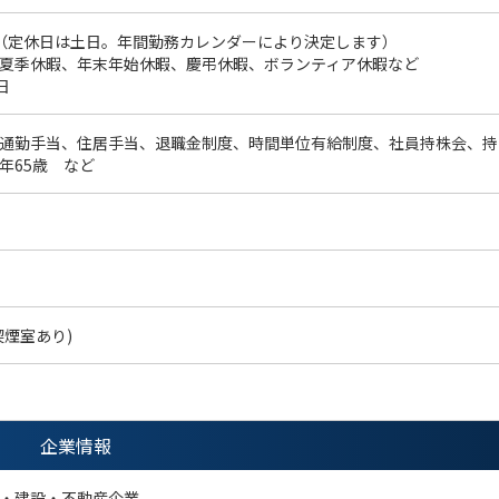
（定休日は土日。年間勤務カレンダーにより決定します）
夏季休暇、年末年始休暇、慶弔休暇、ボランティア休暇など
日
通勤手当、住居手当、退職金制度、時間単位有給制度、社員持株会、持
年65歳 など
喫煙室あり)
企業情報
・建設・不動産企業