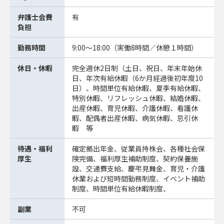
弁護士会費
有
負担
勤務時間
9:00～18:00（実働8時間／休憩１時間）
休日・休暇
完全週休2日制（土日、祝日、年末年始休
日、年次有給休暇（6か月経過後初年度10
日）、時間単位有給休暇、夏季有給休暇、
特別休暇、リフレッシュ休暇、結婚休暇、
出産休暇、育児休暇、介護休暇、看護休
暇、配偶者出産休暇、病気休暇、忌引休
暇 等
待遇・福利
確定拠出年金、従業員持株会、各種社会保
厚生
険完備、福利厚生補助制度、契約保養施
設、交通費支給、慶弔見舞金、育児・介護
休業および短時間勤務制度、イベント補助
制度、時間単位有給休暇制度、
副業
不可