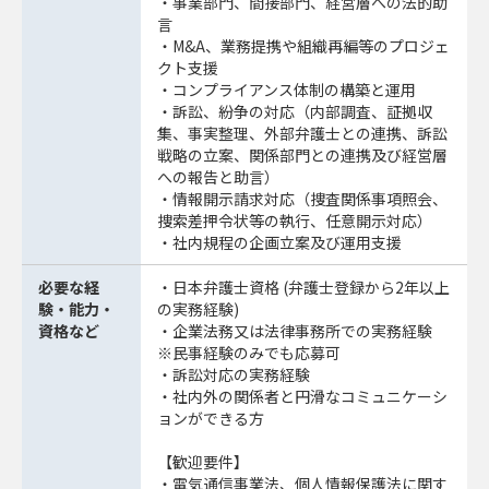
・事業部門、間接部門、経営層への法的助
言
・M&A、業務提携や組織再編等のプロジェ
クト支援
・コンプライアンス体制の構築と運用
・訴訟、紛争の対応（内部調査、証拠収
集、事実整理、外部弁護士との連携、訴訟
戦略の立案、関係部門との連携及び経営層
への報告と助言）
・情報開示請求対応（捜査関係事項照会、
捜索差押令状等の執行、任意開示対応）
・社内規程の企画立案及び運用支援
必要な経
・日本弁護士資格 (弁護士登録から2年以上
験・能力・
の実務経験)
資格など
・企業法務又は法律事務所での実務経験
※民事経験のみでも応募可
・訴訟対応の実務経験
・社内外の関係者と円滑なコミュニケーシ
ョンができる方
【歓迎要件】
・電気通信事業法、個人情報保護法に関す