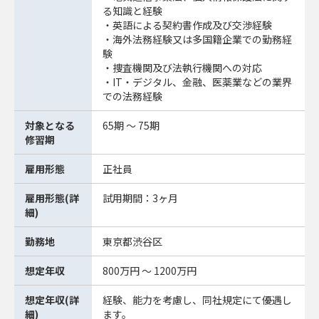
る知識と経験
・英語による契約書作成及び交渉経験
・海外法務経験又は多国籍企業での勤務経
験
・捜査機関及び法執行機関への対応
・IT・デジタル、金融、医薬業などの業界
での法務経験
対象となる
65期 ～ 75期
修習期
雇用形態
正社員
雇用形態(詳
試用期間：3ヶ月
細)
勤務地
東京都渋谷区
想定年収
800万円 ～ 1200万円
想定年収(詳
経験、能力を考慮し、同社規定にて優遇し
細)
ます。