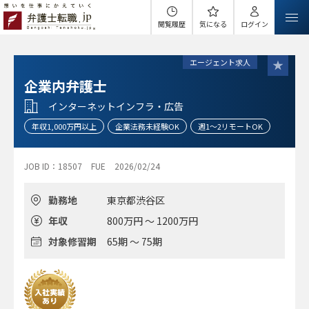
閲覧履歴
気になる
ログイン
エージェント求人
企業内弁護士
インターネットインフラ・広告
年収1,000万円以上
企業法務未経験OK
週1～2リモートOK
JOB ID：18507
FUE
2026/02/24
勤務地
東京都渋谷区
年収
800万円 ～ 1200万円
対象修習期
65期 ～ 75期