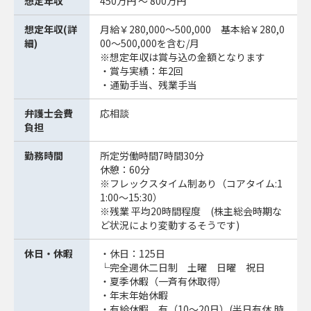
想定年収
450万円 ～ 800万円
想定年収(詳
月給￥280,000～500,000 基本給￥280,0
細)
00～500,000を含む/月
※想定年収は賞与込の金額となります
・賞与実績：年2回
・通勤手当、残業手当
弁護士会費
応相談
負担
勤務時間
所定労働時間7時間30分
休憩：60分
※フレックスタイム制あり（コアタイム:1
1:00～15:30）
※残業 平均20時間程度 (株主総会時期な
ど状況により変動するそうです)
休日・休暇
・休日：125日
└完全週休二日制 土曜 日曜 祝日
・夏季休暇（一斉有休取得）
・年末年始休暇
・有給休暇 有（10～20日）(半日有休,時