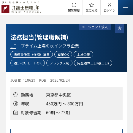
閲覧履歴
気になる
ログイン
エージェント求人
法務担当(管理職候補)
プライム上場の水インフラ企業
法務責任者（候補）募集
副業OK
上場企業
週1～2リモートOK
フレックス制
完全週休二日制(土日)
JOB ID：18629
KOB
2026/02/24
勤務地
東京都中央区
年収
450万円 ～ 800万円
対象修習期
60期 ～ 73期