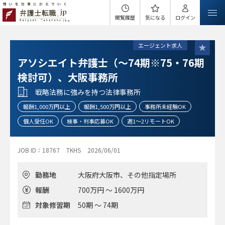
閲覧履歴
気になる
ログイン
エージェント求人
アソシエイト弁護士（～74期※75・76期
検討可）、大阪事務所
戦略法務に強みを持つ法律事務所
報酬1,000万円以上
報酬1,500万円以上
事務所未経験OK
個人受任OK
検事・判事応募OK
週1～2リモートOK
JOB ID：18767
TKHS
2026/06/01
勤務地
大阪府大阪市、その他指定場所
報酬
700万円 ～ 1600万円
対象修習期
50期 ～ 74期