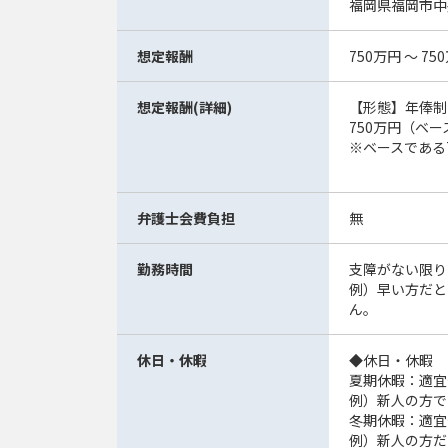
福岡県福岡市中
想定報酬
750万円 ～ 75
想定報酬(詳細)
【形態】年俸制
750万円（ベ
※ベースである
弁護士会費負担
無
勤務時間
支障がない限り
例）早い方だと10
ん。
休日・休暇
◆休日・休暇
夏期休暇：適宜
例）新人の方で
冬期休暇：適宜
例）新人の方だ