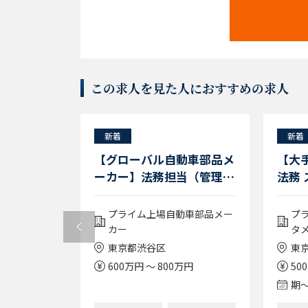
この求人を見た人におすすめの求人
新着
新着
の法務/フ
【グローバル自動車部品メ
【大
与3回/年
ーカー】法務担当（管理職
法務
著名家電ブ
候補）／プライム上場企業
活用
タッフ
／フレックス
ー
プライム上場自動車部品メー
プ
カー
タ
東京都渋谷区
東
万円
600万円 ～ 800万円
50
期〜