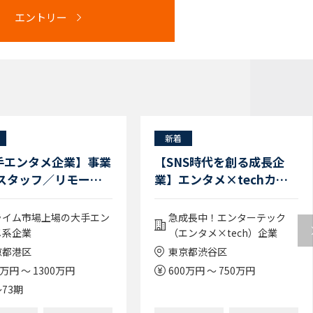
エントリー
新着
手エンタメ企業】事業
【SNS時代を創る成長企
 スタッフ／リモート
業】エンタメ×techカン
パニーの法務リーダー/フ
レックス有、ハイブリット
ライム市場上場の大手エン
急成長中！エンターテック
ワーク
メ系企業
（エンタメ×tech）企業
京都港区
東京都渋谷区
0万円 ～ 1300万円
600万円 ～ 750万円
73期