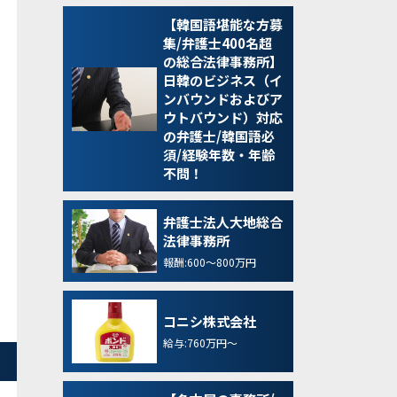
【韓国語堪能な方募
集/弁護士400名超
の総合法律事務所】
日韓のビジネス（イ
ンバウンドおよびア
ウトバウンド）対応
の弁護士/韓国語必
須/経験年数・年齢
不問！
弁護士法人大地総合
法律事務所
報酬:600～800万円
コニシ株式会社
給与:760万円～