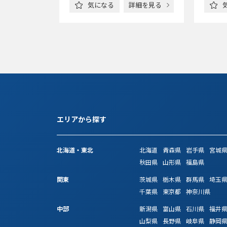
詳細を見る
気になる
詳細を見る
エリアから探す
北海道・東北
北海道
青森県
岩手県
宮城
秋田県
山形県
福島県
関東
茨城県
栃木県
群馬県
埼玉
千葉県
東京都
神奈川県
中部
新潟県
富山県
石川県
福井
山梨県
長野県
岐阜県
静岡