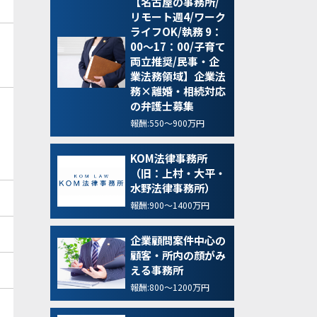
【名古屋の事務所/
リモート週4/ワーク
ライフOK/執務 9：
00～17：00/子育て
両立推奨/民事・企
業法務領域】企業法
務×離婚・相続対応
の弁護士募集
報酬:550～900万円
KOM法律事務所
（旧：上村・大平・
水野法律事務所）
報酬:900～1400万円
企業顧問案件中心の
顧客・所内の顔がみ
える事務所
報酬:800～1200万円