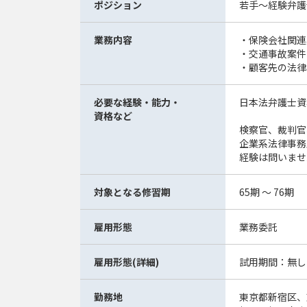
ポジション
若手～経験弁護
業務内容
・保険会社関連
・交通事故案件
・顧客先の法律
必要な経験・能力・
日本法弁護士資
資格など
検察官、裁判官
企業系法律事務
経験は問いませ
対象となる修習期
65期 ～ 76期
雇用形態
業務委託
雇用形態(詳細)
試用期間：無し
勤務地
東京都新宿区、