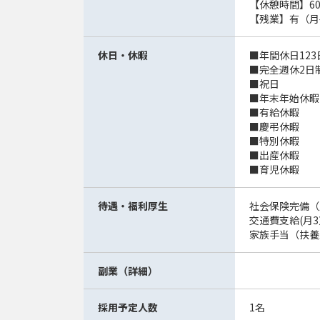
【休憩時間】6
【残業】有（月平
休日・休暇
■年間休日123
■完全週休2日
■祝日
■年末年始休暇
■有給休暇
■慶弔休暇
■特別休暇
■出産休暇
■育児休暇
待遇・福利厚生
社会保険完備（
交通費支給(月3
家族手当（扶養
副業（詳細）
採用予定人数
1名