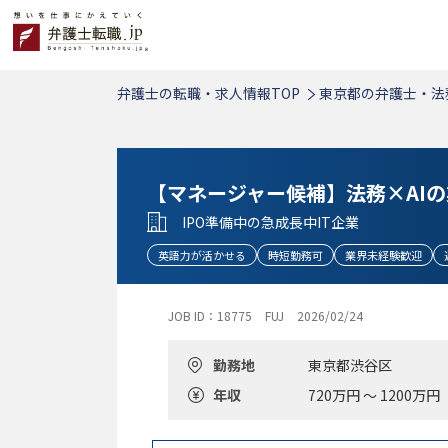
弁護士の転職・求人情報TOP
東京都の弁護士・法
【マネージャー候補】法務×AI
IPO準備中の急成長中IT企業
英語力が活かせる
時短勤務可
業界未経験歓迎
JOB ID：18775
FUJ
2026/02/24
勤務地
東京都渋谷区
年収
720万円 ～ 1200万円