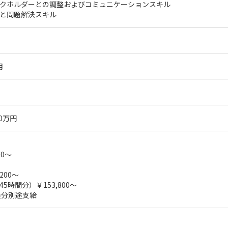
クホルダーとの調整およびコミュニケーションスキル
と問題解決スキル
月
00万円
00～
200～
5時間分）￥153,800～
過分別途支給