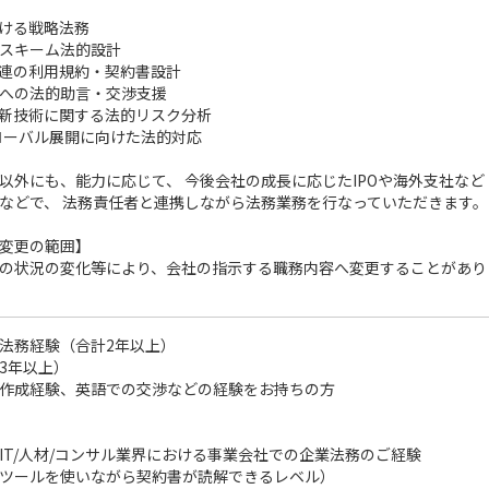
おける戦略法務
スキーム法的設計
関連の利用規約・契約書設計
への法的助言・交渉支援
最新技術に関する法的リスク分析
グローバル展開に向けた法的対応
以外にも、能力に応じて、 今後会社の成長に応じたIPOや海外支社など
などで、 法務責任者と連携しながら法務業務を行なっていただきます。
変更の範囲】
の状況の変化等により、会社の指示する職務内容へ変更することがあり
法務経験（合計2年以上）
3年以上）
作成経験、英語での交渉などの経験をお持ちの方
IT/人材/コンサル業界における事業会社での企業法務のご経験
ツールを使いながら契約書が読解できるレベル）