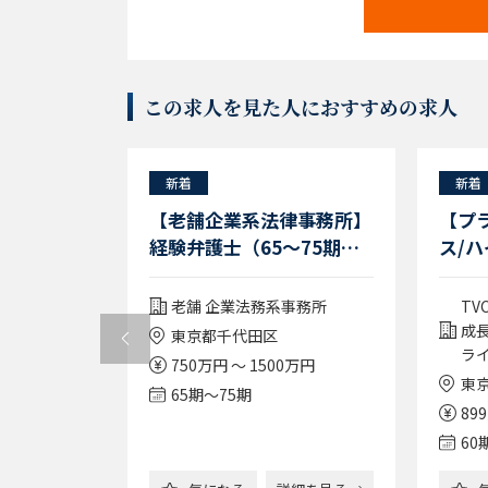
この求人を見た人におすすめの求人
新着
新着
上場/成長
【老舗企業系法律事務所】
【プ
ーケ企業】
経験弁護士（65～75期）
ス/ハ
ジャー/フ
／幅広い分野に関与／リモ
回/有
/駅チカ/
ート週2～3／フレックス
ルテ
X企業
老舗 企業法務系事務所
T
／働きやすい環境◎
シャ
成
東京都千代田区
テン
ラ
0万円
750万円 ～ 1500万円
東
65期〜75期
89
60