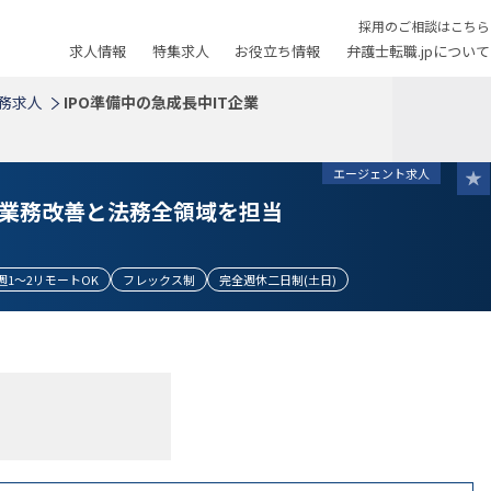
採用のご相談はこちら
求人情報
特集求人
お役立ち情報
弁護士転職.jpについて
務求人
IPO準備中の急成長中IT企業
エージェント求人
の業務改善と法務全領域を担当
週1～2リモートOK
フレックス制
完全週休二日制(土日)