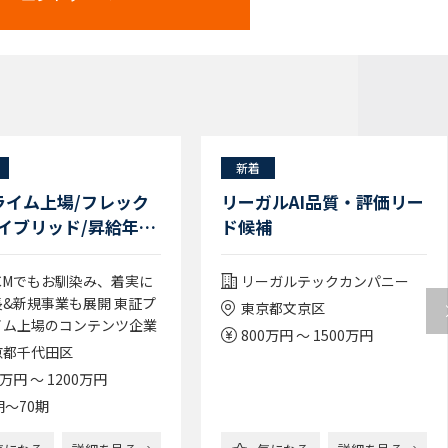
新着
ライム上場/フレック
リーガルAI品質・評価リー
イブリッド/昇給年2
ド候補
給取得80％超/リーガ
ックも活用】法務スペ
VCMでもお馴染み、着実に
リーガルテックカンパニー
リスト/大手著名コン
長&新規事業も展開 東証プ
東京都文京区
ツを有する企業
イム上場のコンテンツ企業
800万円 ～ 1500万円
京都千代田区
9万円 ～ 1200万円
期〜70期