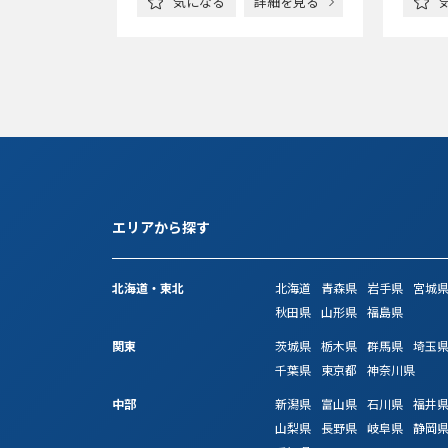
詳細を見る
気になる
詳細を見る
エリアから探す
北海道・東北
北海道
青森県
岩手県
宮城
秋田県
山形県
福島県
関東
茨城県
栃木県
群馬県
埼玉
千葉県
東京都
神奈川県
中部
新潟県
富山県
石川県
福井
山梨県
長野県
岐阜県
静岡