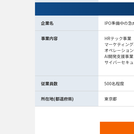
企業名
IPO準備中の急
事業内容
HRテック事業（
マーケティングD
オペレーションD
AI開発支援事業（G
サイバーセキュ
従業員数
500名程度
所在地(都道府県)
東京都