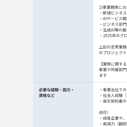
2)事業開発に
・新規ビジネス
・AIサービス
・ビジネス部門
・生成AI等の
・2025年の
上記の定常業務
のプロジェクト
【業務に関する
事業や所属部門
ます
必要な経験・能力・
・事業会社での
資格など
・社会人経験（
・英文契約書の
尚可）
・成長企業や、
・英語力（翻訳