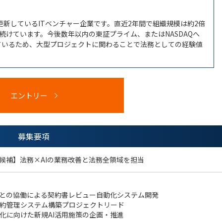
更新しているITベンチャー企業です。直近2年間で組織規模は約2倍
を続けています。今後数年以内の東証プライム、またはNASDAQへ
えているため、大型プロジェクトに関わることで法務としての経験値
エントリー
募集要項
候補】法務×AIの業務改善と法務全領域を担当
アとの協働による契約書レビュー自動化システム開発
約管理システム構築プロジェクトリード
化に向けた新規AI活用施策の企画・推進