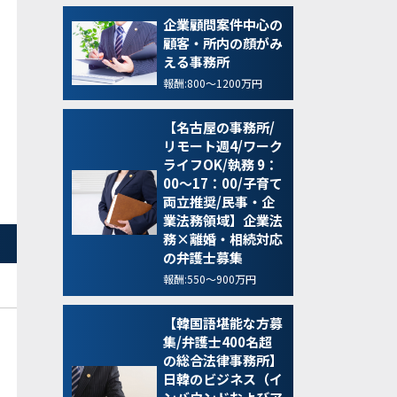
企業顧問案件中心の
顧客・所内の顔がみ
える事務所
報酬:800～1200万円
【名古屋の事務所/
リモート週4/ワーク
ライフOK/執務 9：
00～17：00/子育て
両立推奨/民事・企
業法務領域】企業法
務×離婚・相続対応
の弁護士募集
報酬:550～900万円
【韓国語堪能な方募
集/弁護士400名超
の総合法律事務所】
日韓のビジネス（イ