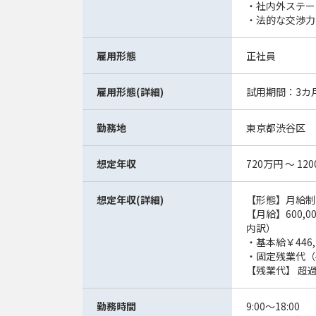
・社内外ステー
・法的な交渉力
雇用形態
正社員
雇用形態(詳細)
試用期間：3カ
勤務地
東京都渋谷区
想定年収
720万円 ～ 12
想定年収(詳細)
【形態】月給制
【月給】600,0
内訳）
・基本給￥446,
・固定残業代（4
【残業代】 超
勤務時間
9:00～18:00