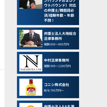
ンバウンドおよびア
ウトバウンド）対応
の弁護士/韓国語必
須/経験年数・年齢
不問！
弁護士法人大地総合
法律事務所
報酬:600～800万円
中村法律事務所
報酬:900～1200万円
コニシ株式会社
給与:760万円～
弁護士法人A＆P 瀧