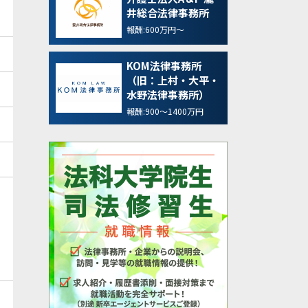
井総合法律事務所
報酬:600万円～
KOM法律事務所
（旧：上村・大平・
水野法律事務所）
報酬:900～1400万円