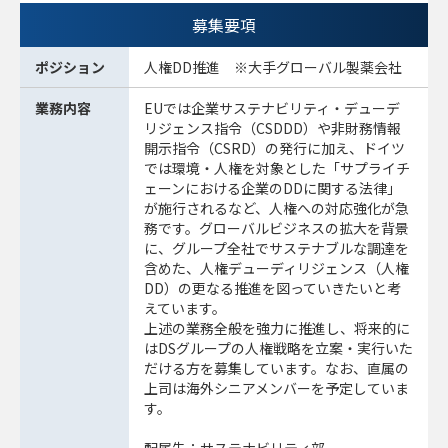
募集要項
ポジション
人権DD推進 ※大手グローバル製薬会社
業務内容
EUでは企業サステナビリティ・デューデ
リジェンス指令（CSDDD）や非財務情報
開示指令（CSRD）の発行に加え、ドイツ
では環境・人権を対象とした「サプライチ
ェーンにおける企業のDDに関する法律」
が施行されるなど、人権への対応強化が急
務です。グローバルビジネスの拡大を背景
に、グループ全社でサステナブルな調達を
含めた、人権デューディリジェンス（人権
DD）の更なる推進を図っていきたいと考
えています。
上述の業務全般を強力に推進し、将来的に
はDSグループの人権戦略を立案・実行いた
だける方を募集しています。なお、直属の
上司は海外シニアメンバーを予定していま
す。