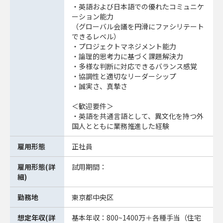
・英語および日本語での優れたコミュニケ
ーション能力
（グローバル会議を円滑にファシリテート
できるレベル）
・プロジェクトマネジメント能力
・論理的思考力に基づく課題解決力
・多様な判断に対応できるバランス感覚
・協調性と適切なリーダーシップ
・誠実さ、真摯さ
＜歓迎要件＞
・英語を共通言語として、異文化を持つ外
国人とともに業務推進した経験
雇用形態
正社員
雇用形態(詳
試用期間：
細)
勤務地
東京都中央区
想定年収(詳
基本年収：800~1400万＋各種手当（住宅