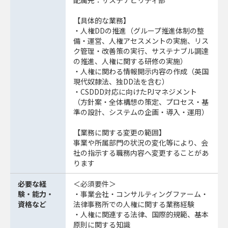
配属先：サステナビリティ部
【具体的な業務】
・人権DDの推進（グループ推進体制の整
備・運営、人権アセスメントの実施、リス
ク管理・改善策の実行、サステナブル調達
の推進、人権に関する研修の実施）
・人権に関わる情報開示内容の作成（英国
現代奴隷法、独DD法を含む）
・CSDDD対応に向けたPJマネジメント
（方針案・全体構想の策定、プロセス・基
準の設計、システムの企画・導入・運用）
【業務に関する変更の範囲】
事業や所属部門の状況の変化等により、会
社の指示する職務内容へ変更することがあ
ります
必要な経
＜必須要件＞
験・能力・
・事業会社・コンサルティングファーム・
資格など
法律事務所での人権に関する業務経験
・人権に関連する法律、国際的規範、基本
原則に関する知識