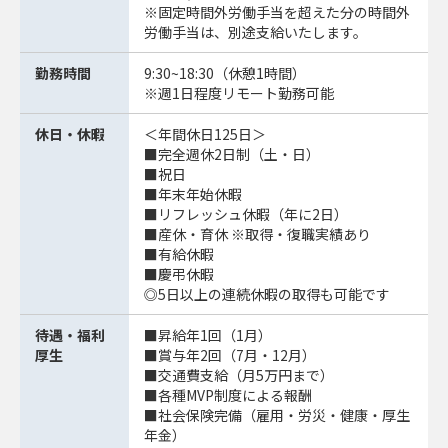
※固定時間外労働⼿当を超えた分の時間外
労働⼿当は、別途⽀給いたします。
勤務時間
9:30~18:30（休憩1時間）
※週1日程度リモート勤務可能
休日・休暇
＜年間休日125日＞
■完全週休2日制（土・日）
■祝日
■年末年始休暇
■リフレッシュ休暇（年に2日）
■産休・育休 ※取得・復職実績あり
■有給休暇
■慶弔休暇
◎5日以上の連続休暇の取得も可能です
待遇・福利
■昇給年1回（1月）
厚生
■賞与年2回（7月・12月）
■交通費支給（月5万円まで）
■各種MVP制度による報酬
■社会保険完備（雇用・労災・健康・厚生
年金）