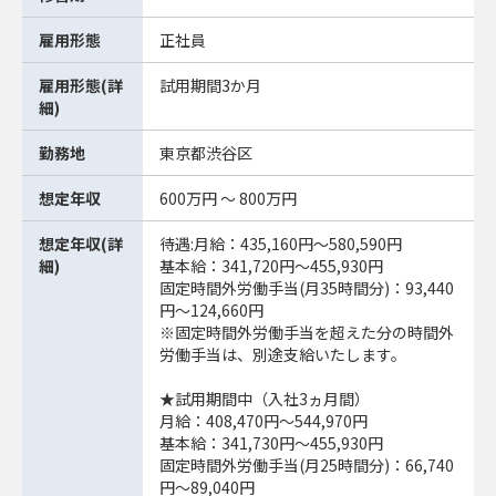
雇用形態
正社員
雇用形態(詳
試用期間3か月
細)
勤務地
東京都渋谷区
想定年収
600万円 ～ 800万円
想定年収(詳
待遇:月給：435,160円～580,590円
細)
基本給：341,720円～455,930円
固定時間外労働⼿当(⽉35時間分)：93,440
円～124,660円
※固定時間外労働⼿当を超えた分の時間外
労働⼿当は、別途⽀給いたします。
★試用期間中（入社3ヵ月間）
月給：408,470円～544,970円
基本給：341,730円～455,930円
固定時間外労働⼿当(⽉25時間分)：66,740
円～89,040円