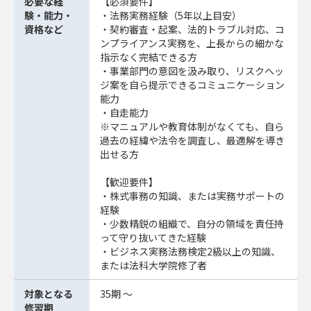
必要な経
【必須要件】
験・能力・
・法務実務経験（5年以上目安）
資格など
・契約審査・起案、法的トラブル対応、コ
ンプライアンス実務を、上長からの細かな
指示なく完結できる方
・事業部門の意図を汲み取り、リスクヘッ
ジ案を自ら提示できるコミュニケーション
能力
・自走能力
※マニュアルや教育体制がなくても、自ら
過去の経緯や法令を調査し、最適解を導き
出せる方
【歓迎要件】
・株式事務の知識、または実務サポートの
経験
・少数精鋭の組織で、自分の領域を責任持
って守り抜いてきた経験
・ビジネス実務法務検定2級以上の知識、
または法科大学院修了者
対象となる
35期 ～
修習期