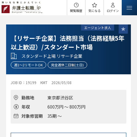
閲覧履歴
気になる
ログイン
エージェント求人
【リサーチ企業】法務担当（法務経験5年
以上歓迎）/スタンダート市場
スタンダード上場 リサーチ企業
週1～2リモートOK
完全週休二日制(土日)
JOB ID：19199
KMT
2026/05/08
勤務地
東京都渋谷区
年収
600万円 ～ 800万円
対象修習期
35期 ～