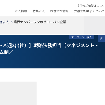
採用のご相談はこちら
求人情報
特集求人
お役立ち情報
弁護士転職.jpについて
務求人
業界ナンバーワンのグローバル企業
エージェント求人
ト×週2出社）】戦略法務担当（マネジメント・
ム制／