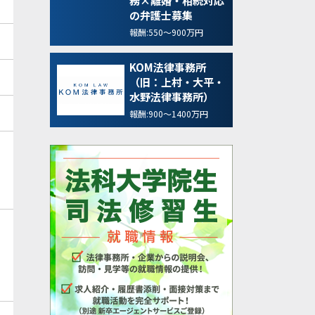
務×離婚・相続対応
の弁護士募集
報酬:550～900万円
KOM法律事務所
（旧：上村・大平・
水野法律事務所）
報酬:900～1400万円