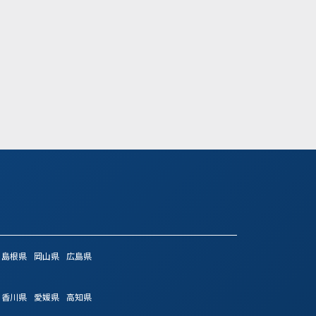
600万円 ～ 800万
気になる
詳細を見る
気になる
詳細
島根県
岡山県
広島県
香川県
愛媛県
高知県