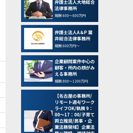
弁護士法人大地総合
法律事務所
報酬:600～800万円
弁護士法人A＆P 瀧
井総合法律事務所
報酬:600万円～
企業顧問案件中心の
顧客・所内の顔がみ
える事務所
報酬:800～1200万円
【名古屋の事務所/
リモート週4/ワーク
ライフOK/執務 9：
00～17：00/子育て
両立推奨/民事・企
業法務領域】企業法