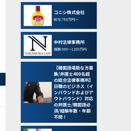
コニシ株式会社
給与:760万円～
中村法律事務所
報酬:900～1200万円
【韓国語堪能な方募
集/弁護士400名超
の総合法律事務所】
日韓のビジネス（イ
ンバウンドおよびア
ウトバウンド）対応
の弁護士/韓国語必
須/経験年数・年齢
不問！