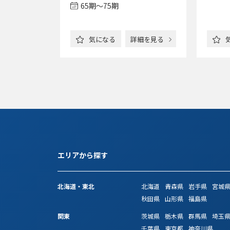
万円
65期〜75期
詳細を見る
気になる
詳細を見る
エリアから探す
北海道・東北
北海道
青森県
岩手県
宮城
秋田県
山形県
福島県
関東
茨城県
栃木県
群馬県
埼玉
千葉県
東京都
神奈川県