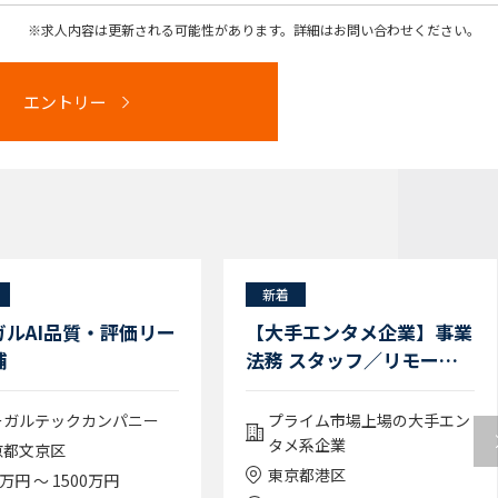
求人内容は更新される可能性があります。詳細はお問い合わせください。
エントリー
新着
ガルAI品質・評価リー
【大手エンタメ企業】事業
補
法務 スタッフ／リモート
活用
ーガルテックカンパニー
プライム市場上場の大手エン
タメ系企業
京都文京区
東京都港区
0万円 ～ 1500万円