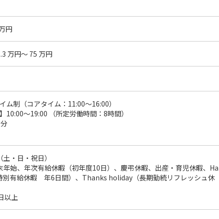
0万円
3 万円～ 75 万円
ム制（コアタイム：11:00～16:00）
10:00～19:00 （所定労働時間：8時間）
0分
（土・日・祝日）
末年始、年次有給休暇（初年度10日）、慶弔休暇、出産・育児休暇、Ha
ay（特別有給休暇 年6日間）、Thanks holiday（長期勤続リフレッシュ休
日以上