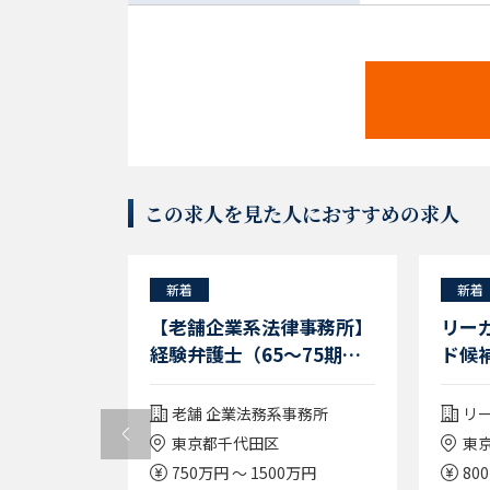
この求人を見た人におすすめの求人
新着
新着
動車部品メ
【老舗企業系法律事務所】
リー
当（管理職
経験弁護士（65～75期）
ド候
ム上場企業
／幅広い分野に関与／リモ
ート週2～3／フレックス
動車部品メー
老舗 企業法務系事務所
リ
／働きやすい環境◎
東京都千代田区
東
750万円 ～ 1500万円
80