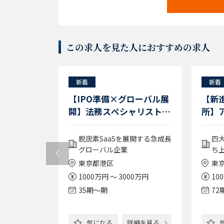
この求人を見た人におすすめの求人
新着
新着
企業】事業
【IPO準備×グローバル展
【新
リモート
開】法務スペシャリスト／
所】
資金調達／コーポレートガ
（72
バナンス
人受
場の大手エン
脱炭素SaaSを展開する急成長
四
グローバル企業
ち
東京都港区
東
0万円
1000万円 ～ 3000万円
10
35期〜期
72
詳細を見る
気になる
詳細を見る