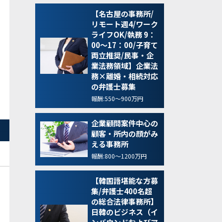
【名古屋の事務所/
リモート週4/ワーク
ライフOK/執務 9：
00～17：00/子育て
両立推奨/民事・企
業法務領域】企業法
務×離婚・相続対応
の弁護士募集
報酬:550～900万円
企業顧問案件中心の
顧客・所内の顔がみ
える事務所
報酬:800～1200万円
【韓国語堪能な方募
集/弁護士400名超
の総合法律事務所】
日韓のビジネス（イ