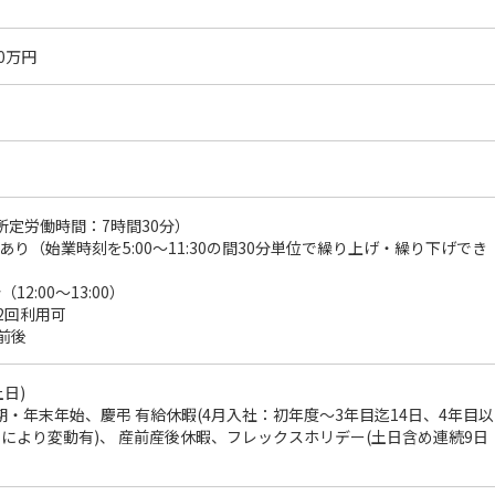
00万円
0 （所定労働時間：7時間30分）
り（始業時刻を5:00～11:30の間30分単位で繰り上げ・繰り下げでき
12:00～13:00）
2回利用可
前後
日)
期・年末年始、慶弔 有給休暇(4月入社：初年度～3年目迄14日、4年目以
月により変動有)、 産前産後休暇、フレックスホリデー(土日含め連続9日