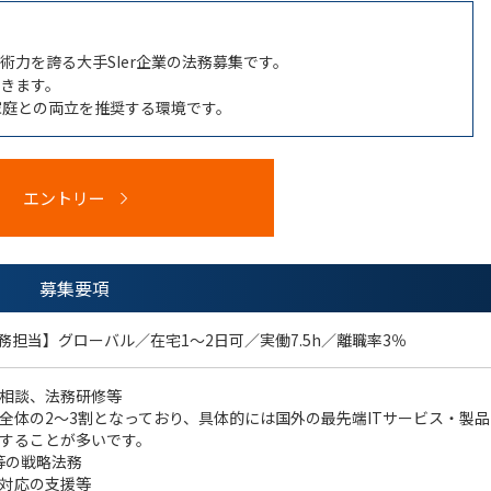
力を誇る大手SIer企業の法務募集です。
きます。
ど家庭との両立を推奨する環境です。
エントリー
募集要項
法務担当】グローバル／在宅1～2日可／実働7.5h／離職率3％
相談、法務研修等
全体の2～3割となっており、具体的には国外の最先端ITサービス・製品
することが多いです。
等の戦略法務
対応の支援等