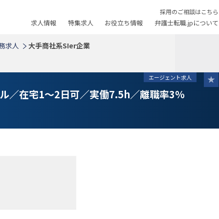
採用のご相談はこちら
求人情報
特集求人
お役立ち情報
弁護士転職.jpについて
務求人
大手商社系SIer企業
エージェント求人
ル／在宅1～2日可／実働7.5h／離職率3％