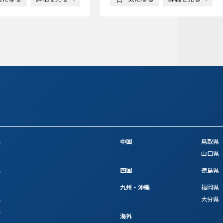
県
中国
鳥取県
山口県
県
四国
徳島県
九州・沖縄
福岡県
県
大分県
県
海外