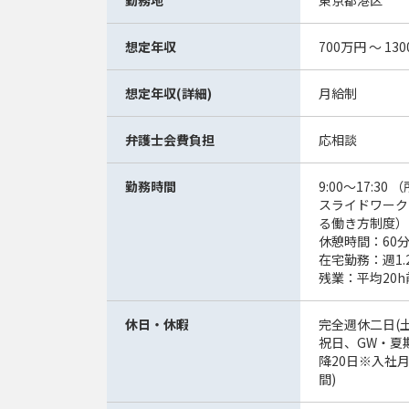
勤務地
東京都港区
想定年収
700万円 ～ 13
想定年収(詳細)
月給制
弁護士会費負担
応相談
勤務時間
9:00～17:3
スライドワークあ
る働き方制度）
休憩時間：60分（
在宅勤務：週1.
残業：平均20h
休日・休暇
完全週休二日(土
祝日、GW・夏
降20日※入社
間)