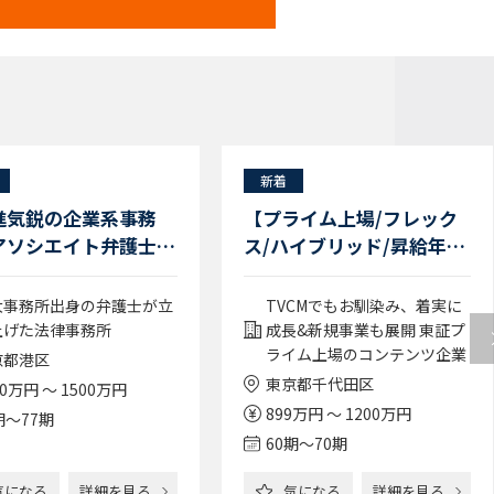
新着
進気鋭の企業系事務
【プライム上場/フレック
アソシエイト弁護士
ス/ハイブリッド/昇給年2
～77期）／M&A／個
回/有給取得80％超/リーガ
任可
ルテックも活用】法務スペ
大事務所出身の弁護士が立
TVCMでもお馴染み、着実に
シャリスト/大手著名コン
上げた法律事務所
成長&新規事業も展開 東証プ
テンツを有する企業
ライム上場のコンテンツ企業
京都港区
東京都千代田区
00万円 ～ 1500万円
899万円 ～ 1200万円
期〜77期
60期〜70期
気になる
詳細を見る
気になる
詳細を見る