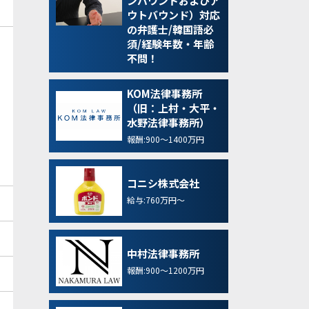
ンバウンドおよびア
ウトバウンド）対応
の弁護士/韓国語必
須/経験年数・年齢
不問！
KOM法律事務所
（旧：上村・大平・
水野法律事務所）
報酬:900～1400万円
コニシ株式会社
給与:760万円～
中村法律事務所
報酬:900～1200万円