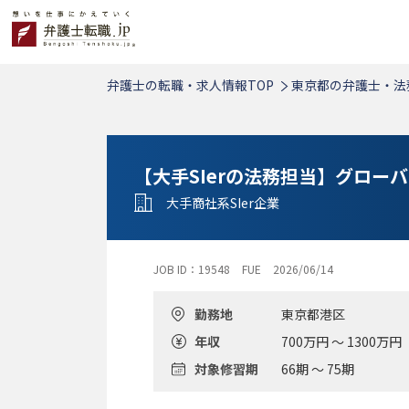
弁護士の転職・求人情報TOP
東京都の弁護士・法
【大手SIerの法務担当】グローバ
大手商社系SIer企業
JOB ID：19548
FUE
2026/06/14
勤務地
東京都港区
年収
700万円 ～ 1300万円
対象修習期
66期 ～ 75期