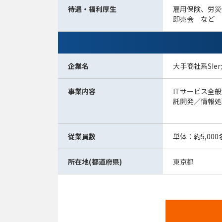
待遇・福利厚生
雇用保険、労災
即売会 など
企業名
大手商社系SIe
事業内容
ITサービス全
託開発／情報処
従業員数
単体：約5,00
所在地(都道府県)
東京都