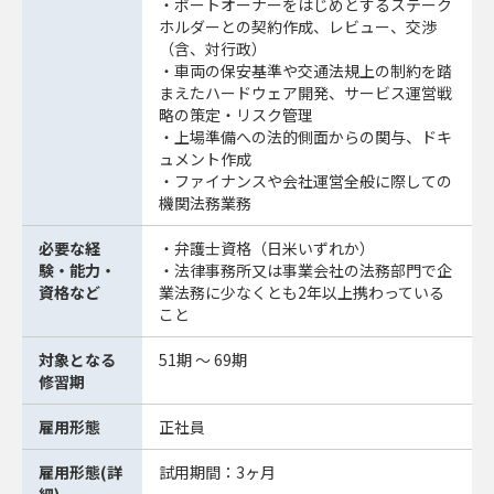
・ポートオーナーをはじめとするステーク
ホルダーとの契約作成、レビュー、交渉
（含、対行政）
・車両の保安基準や交通法規上の制約を踏
まえたハードウェア開発、サービス運営戦
略の策定・リスク管理
・上場準備への法的側面からの関与、ドキ
ュメント作成
・ファイナンスや会社運営全般に際しての
機関法務業務
必要な経
・弁護士資格（日米いずれか）
験・能力・
・法律事務所又は事業会社の法務部門で企
資格など
業法務に少なくとも2年以上携わっている
こと
対象となる
51期 ～ 69期
修習期
雇用形態
正社員
雇用形態(詳
試用期間：3ヶ月