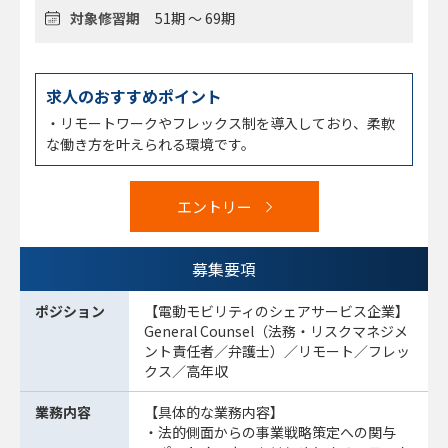
対象修習期
51期 ～ 69期
求人のおすすめポイント
・リモートワークやフレックス制を導入しており、柔軟
な働き方を叶えられる環境です。
エントリー
募集要項
ポジション
【電動モビリティのシェアサービス企業】
General Counsel（法務・リスクマネジメ
ント責任者／弁護士）／リモート／フレッ
クス／高年収
業務内容
【具体的な業務内容】
・法的側面からの事業戦略策定への関与