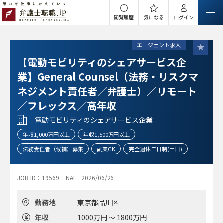
閲覧履歴
気になる
ログイン
エージェント求人
【電動モビリティのシェアサービス企
業】General Counsel（法務・リスクマ
ネジメント責任者／弁護士）／リモート
／フレックス／高年収
電動モビリティのシェアサービス企業
年収1,000万円以上
年収1,500万円以上
法務責任者（候補）募集
副業OK
完全週休二日制(土日)
JOB ID：19569
NAI
2026/06/26
勤務地
東京都品川区
年収
1000万円 ～ 1800万円