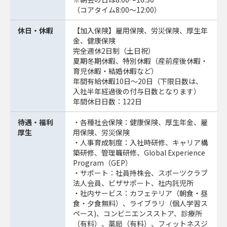
（コアタイム8:00～12:00）
休日・休暇
【加入保険】雇用保険、労災保険、厚生年
金、健康保険
完全週休2日制（土日祝）
夏期冬期休暇、特別休暇（産前産後休暇・
育児休暇・結婚休暇など）
年間有給休暇10日～20日（下限日数は、
入社半年経過後の付与日数となります）
年間休日日数：122日
待遇・福利
・各種社会保険：健康保険、厚生年金、雇
厚生
用保険、労災保険
・人事育成制度：入社時研修、キャリア構
築研修、管理職研修、Global Experience
Program（GEP）
・サポート：社員持株会、スポーツクラブ
法人会員、ビザサポート、社内託児所
・社内サービス：カフェテリア（朝食・昼
食・夕食無料）、ライブラリ（個人学習ス
ペース)、コンビニエンスストア、診療所
（有料）、薬局（有料）、フィットネスジ