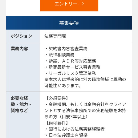
エントリー
募集要項
ポジション
法務専門職
業務内容
・契約書内容審査業務
・法律相談業務
・訴訟、ＡＤＲ等対応業務
・新商品新サービス審査業務
・リーガルリスク管理業務
※本求人は将来的に別の職務領域に異動の
可能性があります。
必要な経
【必須要件】
験・能力・
・金融機関、もしくは金融会社をクライア
資格など
ントとする法律事務所での実務経験をお持
ちの方（目安3年以上）
【尚可要件】
・銀行における法務実務経験者
・日本法弁護士有資格