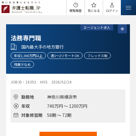
閲覧履歴
気になる
ログイン
エージェント求人
法務専門職
国内最大手の地方銀行
年収1,000万円以上
週1～2リモートOK
フレックス制
残業少なめ
JOB ID：16392
HOS
2026/02/24
勤務地
神奈川県横浜市
年収
740万円 ～ 1200万円
対象修習期
58期 ～ 72期