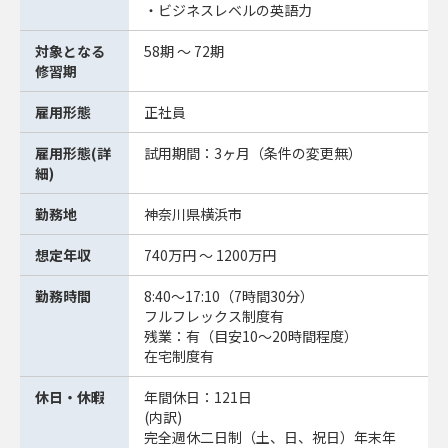
・ビジネスレベルの英語力
対象となる
58期 ～ 72期
修習期
雇用形態
正社員
雇用形態(詳
試用期間：3ヶ月（条件の変更無）
細)
勤務地
神奈川県横浜市
想定年収
740万円 ～ 1200万円
勤務時間
8:40～17:10（7時間30分）
フルフレックス制度有
残業：有（目安10～20時間程度）
在宅制度有
休日・休暇
年間休日：121日
(内訳)
完全週休二日制（土、日、祝日）年末年