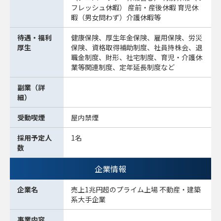
フレッシュ休暇） 産前・産後休暇 育児休
暇（男女問わず）介護休暇等
待遇・福利
健康保険、厚生年金保険、雇用保険、労災
厚生
保険、資格取得補助制度、社員持株会、退
職金制度、財形、社宅制度、育児・介護休
業等関連制度、定年延長制度など
副業（詳
細）
受動喫煙
屋内禁煙
採用予定人
1名
数
企業情報
企業名
売上1兆円超のプライム上場 不動産・建築
系大手企業
事業内容