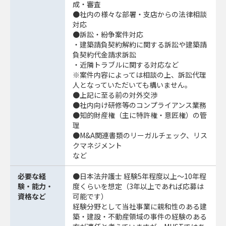
成・審査
●社内の様々な部署・支店からの法律相談
対応
●訴訟・紛争案件対応
・建築請負契約解約に関する訴訟や建築請
負契約代金請求訴訟
・近隣トラブルに関する対応など
※案件内容によっては相談の上、訴訟代理
人となっていただいても構いません。
●上記に至る前の対外交渉
●社内向け研修等のコンプライアンス業務
●知的財産権（主に特許権・意匠権）の管
理
●M&A関連書類のリーガルチェック、リス
クマネジメント
など
必要な経
●日本法弁護士 経験5年程度以上～10年程
験・能力・
度くらいを想定（3年以上であれば応募は
資格など
可能です）
経験分野として当社事業に親和性のある建
築・建設・不動産領域の事件の経験のある