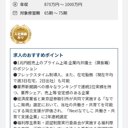
年収
870万円 ～ 1000万円
対象修習期
65期 ～ 75期
求人のおすすめポイント
●1兆円超売上のプライム上場 企業内弁護士（課長職）
のポジション
●フレックスタイム制導入、また、在宅勤務（現在平均
で週3日在宅、2日出社）も可能
●業界新聞調べの様々なランキングで連続1位実績を持
つ、業界シェア、売上等 安定感のある企業
●経済産業省と東京証券取引所が共同で実施する「なで
しこ銘柄」選定において、当社の共働き・共育てを可能
にする両立支援が評価され、「Nextなでしこ 共働き・共
育て支援企業」に2年連続選定
●福利厚生表彰・認証制度実行委員会が実施する福利厚