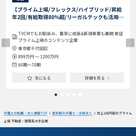
【プライム上場/フレックス/ハイブリッド/昇給
年2回/有給取得80％超/リーガルテックも活用】
法務スペシャリスト/大手著名コンテンツを有す
る企業
TVCMでもお馴染み、着実に成長&新規事業も展開 東証
プライム上場のコンテンツ企業
東京都千代田区
899万円 ～ 1200万円
60期〜70期
気になる
詳細を見る
弁護士の転職・求人情報TOP
東京都の弁護士・法務求人
売上1兆円超のプライム
上場 不動産・建築系大手企業