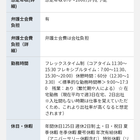
細)
弁護士会費
有
負担
弁護士会費
弁護士会費は会社負担
負担（詳
細）
勤務時間
フレックスタイム制（コアタイム 11:30～
15:30 フレキシブルタイム：7:00～11:30、
15:30～20:00）休憩時間：60分（12:30～1
3:30）＜標準的な勤務時間帯＞ 9:00～17:3
0 残業：あり（繁忙期や人による） ☆ 在
宅勤務（現在平均で週3日在宅、2日出社
※入社間もない時期は仕事を覚えていただ
くため、これより出社率が高くなると想定
されます）
休日・休暇
年間休日125日 週休2日制 土・日・祝日 夏
季休暇 冬季休暇 慶弔休暇 年次有給休暇
（アニバーサリー休暇含む） 特別休暇（リ