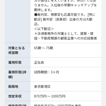
方が適任と考えていますが、MUSTではあ
りません。入社後の早期キャッチアップを
期待します。
●裁判官、検察官も応募可能です。 [特に
歓迎] 裁判官（民事部）出身の方は大歓
迎。
＜以下歓迎＞
＊法律事務所の弁護士として、建築・建
設・不動産関連の顧客企業への対応経験者
対象となる
65期 ～ 75期
修習期
雇用形態
正社員
雇用形態(詳
試用期間：3ヶ月
細)
勤務地
東京都港区
想定年収
870万円 ～ 1000万円
想定年収(詳
想定年収 870～1000万円を予定