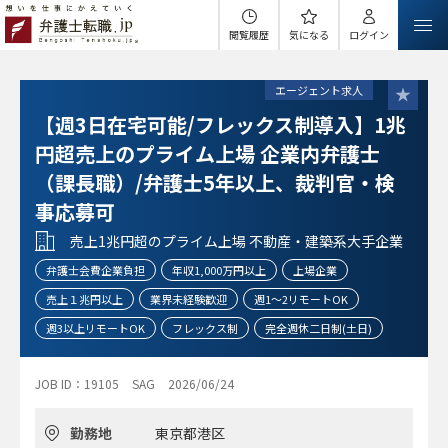
閲覧履歴
気になる
ログイン
エージェント求人
【週3日在宅可能/フレックス制導入】1兆
円超売上のプライム上場 企業内弁護士
（課長職）/弁護士5年以上、裁判官・検
事応募可
売上1兆円超のプライム上場 不動産・建築系大手企業
弁護士会費企業負担
年収1,000万円以上
上場企業
売上１兆円以上
業界未経験歓迎
週1～2リモートOK
週3以上リモートOK
フレックス制
完全週休二日制(土日)
JOB ID：19105
SAG
2026/06/24
勤務地
東京都港区